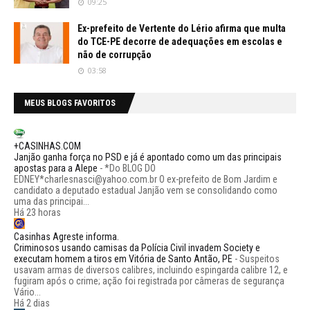
09:25
Ex-prefeito de Vertente do Lério afirma que multa
do TCE-PE decorre de adequações em escolas e
não de corrupção
03:58
MEUS BLOGS FAVORITOS
+CASINHAS.COM
Janjão ganha força no PSD e já é apontado como um das principais
apostas para a Alepe
-
*Do BLOG DO
EDNEY*charlesnasci@yahoo.com.br O ex-prefeito de Bom Jardim e
candidato a deputado estadual Janjão vem se consolidando como
uma das principai...
Há 23 horas
Casinhas Agreste informa.
Criminosos usando camisas da Polícia Civil invadem Society e
executam homem a tiros em Vitória de Santo Antão, PE
-
Suspeitos
usavam armas de diversos calibres, incluindo espingarda calibre 12, e
fugiram após o crime; ação foi registrada por câmeras de segurança
Vário...
Há 2 dias