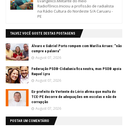
Evangélico.Militante do meio
Radiofônico.Iniciou a profissão de radialista
na Rádio Cultura do Nordeste S/A Caruaru -
PE
TALVEZ VOCÊ GOSTE DESTAS POSTAGENS
Álvaro e Gabriel Porto rompem com Marília Arraes: “não
cumpre a palavra”
August 07, 2026
Federação PSDB-Cidadania fica neutra, mas PSDB apoia
Raquel Lyra
August 07, 2026
Ex-prefeito de Vertente do Lério afirma que multa do
TCE-PE decorre de adequações em escolas e não de
corrupção
August 07, 2026
POSTAR UM COMENTÁRIO