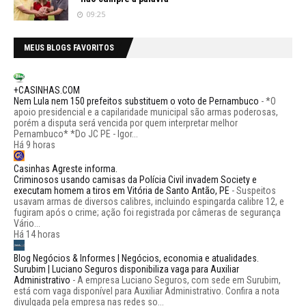
09:25
MEUS BLOGS FAVORITOS
+CASINHAS.COM
Nem Lula nem 150 prefeitos substituem o voto de Pernambuco
-
*O
apoio presidencial e a capilaridade municipal são armas poderosas,
porém a disputa será vencida por quem interpretar melhor
Pernambuco* *Do JC PE - Igor...
Há 9 horas
Casinhas Agreste informa.
Criminosos usando camisas da Polícia Civil invadem Society e
executam homem a tiros em Vitória de Santo Antão, PE
-
Suspeitos
usavam armas de diversos calibres, incluindo espingarda calibre 12, e
fugiram após o crime; ação foi registrada por câmeras de segurança
Vário...
Há 14 horas
Blog Negócios & Informes | Negócios, economia e atualidades.
Surubim | Luciano Seguros disponibiliza vaga para Auxiliar
Administrativo
-
A empresa Luciano Seguros, com sede em Surubim,
está com vaga disponível para Auxiliar Administrativo. Confira a nota
divulgada pela empresa nas redes so...