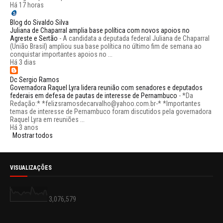
Há 17 horas
Blog do Sivaldo Silva
Juliana de Chaparral amplia base política com novos apoios no
Agreste e Sertão
-
A candidata a deputada federal Juliana de Chaparral
(União Brasil) ampliou sua base política no último fim de semana ao
conquistar importantes apoios no ...
Há 3 dias
Dc Sergio Ramos
Governadora Raquel Lyra lidera reunião com senadores e deputados
federais em defesa de pautas de interesse de Pernambuco
-
*Da
Redação:* *felizsramosdecarvalho@yahoo.com.br-* *Importantes
temas de interesse de Pernambuco foram discutidos pela governadora
Raquel Lyra em reuniões ...
Há 3 anos
Mostrar todos
VISUALIZAÇÕES
3,076,579