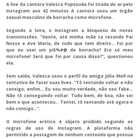
A live da cantora Valesca Popozuda foi tirada do ar pelo
Instagram aos 42 minutos A cantora usou um órgão
sexual masculino de borracha como microfone.
Segundo a loira, o Instagram a bloqueou de novas
transmissões. “Gente, até minha mãe ta rezando Pai
Nosso e Ave Maria, de tudo que tem direito… Foi por
que eu usei um pi$%#@ de borracha? Era só meu
microfone! Será que foi por causa disso?”, questionou
ela.
Sem saída, Valesca usou o perfil da amiga Júlia Mell na
tentativa de fazer suas lives. “Tô tentando voltar e não
consigo, enfim… Eu sou muito verdade, não sou fake…
Não tô conseguindo voltar. Tudo bem, de boa, não sei
bem o que aconteceu… Tentei, tô tentando até agora e
não consigo…”.
O microfone erótico é objeto proibido segundo as
regras de uso do Instagram. A plataforma não
permitido a postagem de nenhum conteúdo que possua