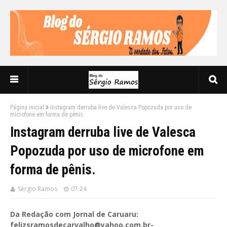
Página inicial
Instagram derruba live de Valesca Popozuda por uso de
microfone em forma de pênis.
Instagram derruba live de Valesca
Popozuda por uso de microfone em
forma de pênis.
Sérgio Ramos
07:24
Da Redação com Jornal de Caruaru:
felizsramosdecarvalho@yahoo.com.br-