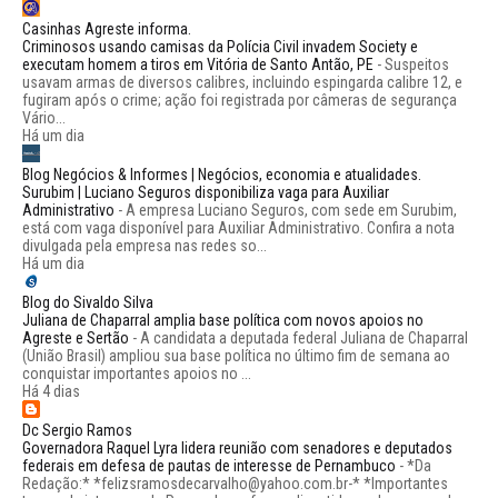
Casinhas Agreste informa.
Criminosos usando camisas da Polícia Civil invadem Society e
executam homem a tiros em Vitória de Santo Antão, PE
-
Suspeitos
usavam armas de diversos calibres, incluindo espingarda calibre 12, e
fugiram após o crime; ação foi registrada por câmeras de segurança
Vário...
Há um dia
Blog Negócios & Informes | Negócios, economia e atualidades.
Surubim | Luciano Seguros disponibiliza vaga para Auxiliar
Administrativo
-
A empresa Luciano Seguros, com sede em Surubim,
está com vaga disponível para Auxiliar Administrativo. Confira a nota
divulgada pela empresa nas redes so...
Há um dia
Blog do Sivaldo Silva
Juliana de Chaparral amplia base política com novos apoios no
Agreste e Sertão
-
A candidata a deputada federal Juliana de Chaparral
(União Brasil) ampliou sua base política no último fim de semana ao
conquistar importantes apoios no ...
Há 4 dias
Dc Sergio Ramos
Governadora Raquel Lyra lidera reunião com senadores e deputados
federais em defesa de pautas de interesse de Pernambuco
-
*Da
Redação:* *felizsramosdecarvalho@yahoo.com.br-* *Importantes