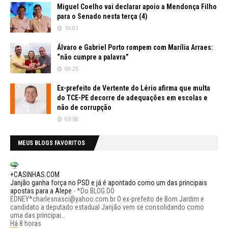
Miguel Coelho vai declarar apoio a Mendonça Filho
para o Senado nesta terça (4)
10:01
Álvaro e Gabriel Porto rompem com Marília Arraes:
“não cumpre a palavra”
09:25
Ex-prefeito de Vertente do Lério afirma que multa
do TCE-PE decorre de adequações em escolas e
não de corrupção
03:58
MEUS BLOGS FAVORITOS
+CASINHAS.COM
Janjão ganha força no PSD e já é apontado como um das principais
apostas para a Alepe
-
*Do BLOG DO
EDNEY*charlesnasci@yahoo.com.br O ex-prefeito de Bom Jardim e
candidato a deputado estadual Janjão vem se consolidando como
uma das principai...
Há 8 horas