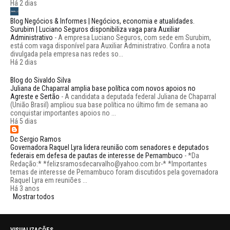
Há 2 dias
Blog Negócios & Informes | Negócios, economia e atualidades.
Surubim | Luciano Seguros disponibiliza vaga para Auxiliar
Administrativo
-
A empresa Luciano Seguros, com sede em Surubim,
está com vaga disponível para Auxiliar Administrativo. Confira a nota
divulgada pela empresa nas redes so...
Há 2 dias
Blog do Sivaldo Silva
Juliana de Chaparral amplia base política com novos apoios no
Agreste e Sertão
-
A candidata a deputada federal Juliana de Chaparral
(União Brasil) ampliou sua base política no último fim de semana ao
conquistar importantes apoios no ...
Há 5 dias
Dc Sergio Ramos
Governadora Raquel Lyra lidera reunião com senadores e deputados
federais em defesa de pautas de interesse de Pernambuco
-
*Da
Redação:* *felizsramosdecarvalho@yahoo.com.br-* *Importantes
temas de interesse de Pernambuco foram discutidos pela governadora
Raquel Lyra em reuniões ...
Há 3 anos
Mostrar todos