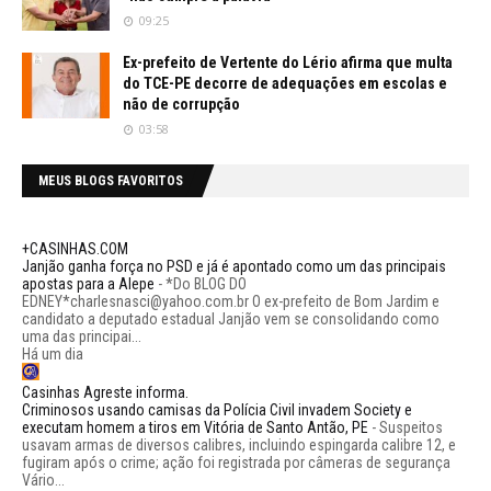
09:25
Ex-prefeito de Vertente do Lério afirma que multa
do TCE-PE decorre de adequações em escolas e
não de corrupção
03:58
MEUS BLOGS FAVORITOS
+CASINHAS.COM
Janjão ganha força no PSD e já é apontado como um das principais
apostas para a Alepe
-
*Do BLOG DO
EDNEY*charlesnasci@yahoo.com.br O ex-prefeito de Bom Jardim e
candidato a deputado estadual Janjão vem se consolidando como
uma das principai...
Há um dia
Casinhas Agreste informa.
Criminosos usando camisas da Polícia Civil invadem Society e
executam homem a tiros em Vitória de Santo Antão, PE
-
Suspeitos
usavam armas de diversos calibres, incluindo espingarda calibre 12, e
fugiram após o crime; ação foi registrada por câmeras de segurança
Vário...