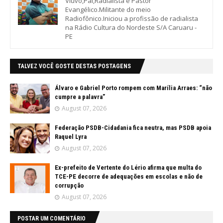
Viúvo,Pai,Radialista e Pastor
Evangélico.Militante do meio
Radiofônico.Iniciou a profissão de radialista
na Rádio Cultura do Nordeste S/A Caruaru -
PE
TALVEZ VOCÊ GOSTE DESTAS POSTAGENS
Álvaro e Gabriel Porto rompem com Marília Arraes: “não
cumpre a palavra”
August 07, 2026
Federação PSDB-Cidadania fica neutra, mas PSDB apoia
Raquel Lyra
August 07, 2026
Ex-prefeito de Vertente do Lério afirma que multa do
TCE-PE decorre de adequações em escolas e não de
corrupção
August 07, 2026
POSTAR UM COMENTÁRIO