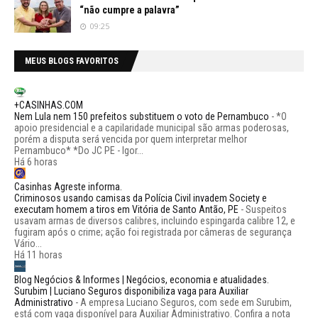
“não cumpre a palavra”
09:25
MEUS BLOGS FAVORITOS
+CASINHAS.COM
Nem Lula nem 150 prefeitos substituem o voto de Pernambuco
-
*O
apoio presidencial e a capilaridade municipal são armas poderosas,
porém a disputa será vencida por quem interpretar melhor
Pernambuco* *Do JC PE - Igor...
Há 6 horas
Casinhas Agreste informa.
Criminosos usando camisas da Polícia Civil invadem Society e
executam homem a tiros em Vitória de Santo Antão, PE
-
Suspeitos
usavam armas de diversos calibres, incluindo espingarda calibre 12, e
fugiram após o crime; ação foi registrada por câmeras de segurança
Vário...
Há 11 horas
Blog Negócios & Informes | Negócios, economia e atualidades.
Surubim | Luciano Seguros disponibiliza vaga para Auxiliar
Administrativo
-
A empresa Luciano Seguros, com sede em Surubim,
está com vaga disponível para Auxiliar Administrativo. Confira a nota