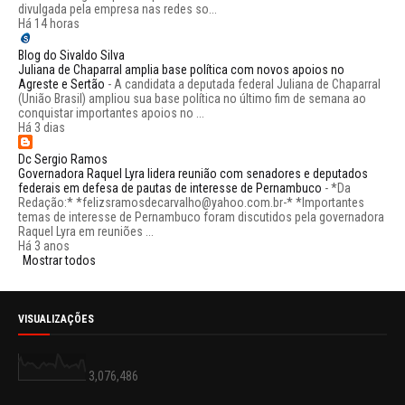
divulgada pela empresa nas redes so...
Há 14 horas
Blog do Sivaldo Silva
Juliana de Chaparral amplia base política com novos apoios no
Agreste e Sertão
-
A candidata a deputada federal Juliana de Chaparral
(União Brasil) ampliou sua base política no último fim de semana ao
conquistar importantes apoios no ...
Há 3 dias
Dc Sergio Ramos
Governadora Raquel Lyra lidera reunião com senadores e deputados
federais em defesa de pautas de interesse de Pernambuco
-
*Da
Redação:* *felizsramosdecarvalho@yahoo.com.br-* *Importantes
temas de interesse de Pernambuco foram discutidos pela governadora
Raquel Lyra em reuniões ...
Há 3 anos
Mostrar todos
VISUALIZAÇÕES
3,076,486