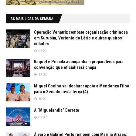
AS MAIS LIDAS DA SEMANA
Operação Venatrix combate organização criminosa
em Surubim, Vertente do Lério e outras quatros
cidades
06:20
Raquel e Priscila acompanham preparativos para
convenção que oficializará chapa
17:32
Miguel Coelho vai declarar apoio a Mendonça Filho
para o Senado nesta terça (4)
10:01
A “Miguelandia” Derrete
07:07
Álvaro e Gabriel Porto rompem com Marília Arraes: