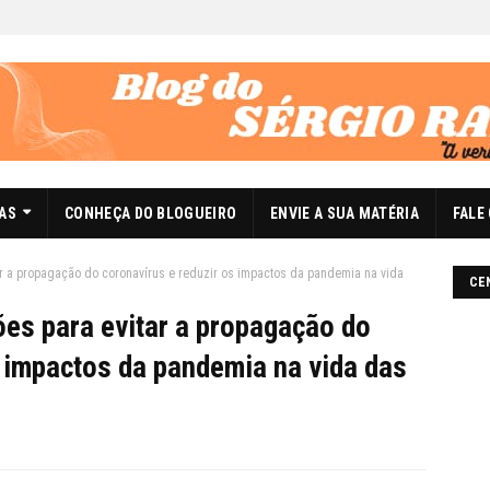
DAS
CONHEÇA DO BLOGUEIRO
ENVIE A SUA MATÉRIA
FALE
ar a propagação do coronavírus e reduzir os impactos da pandemia na vida
CE
ões para evitar a propagação do
s impactos da pandemia na vida das