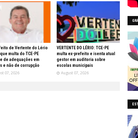
GR
feito de Vertente do Lério
VERTENTE DO LÉRIO: TCE-PE
 que multa do TCE-PE
multa ex-prefeito e isenta atual
re de adequações em
gestor em auditoria sobre
s e não de corrupção
escolas municipais
st 07, 2026
August 07, 2026
EST