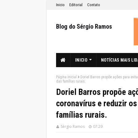
Inicio
Editorial
Contato
Blog do Sérgio Ramos
INICIO
NOTÍCIAS MAIS LI
Página inicial
Doriel Barros propõe ações para evit
das famílias rurais.
Doriel Barros propõe aç
coronavírus e reduzir o
famílias rurais.
Sérgio Ramos
07:29