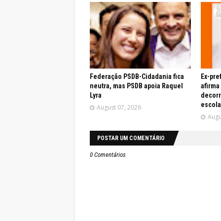
Federação PSDB-Cidadania fica
Ex-pre
neutra, mas PSDB apoia Raquel
afirma
Lyra
decor
escola
August 07, 2026
Augu
POSTAR UM COMENTÁRIO
0 Comentários