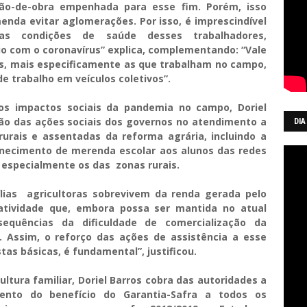
o-de-obra empenhada para esse fim. Porém, isso
nda evitar aglomerações. Por isso, é imprescindível
s condições de saúde desses trabalhadores,
io com o coronavírus” explica, complementando: “Vale
s, mais especificamente as que trabalham no campo,
e trabalho em veículos coletivos”.
dos impactos sociais da pandemia no campo, Doriel
ção das ações sociais dos governos no atendimento a
DIA
 rurais e assentadas da reforma agrária, incluindo a
ornecimento de merenda escolar aos alunos das redes
, especialmente os das zonas rurais.
lias agricultoras sobrevivem da renda gerada pelo
atividade que, embora possa ser mantida no atual
quências da dificuldade de comercialização da
 Assim, o reforço das ações de assistência a esse
as básicas, é fundamental”, justificou.
ultura familiar, Doriel Barros cobra das autoridades a
ento do benefício do Garantia-Safra a todos os