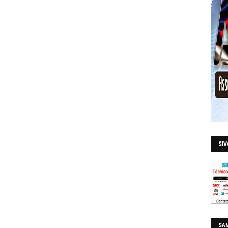
SI
SAM