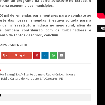
eriram ao programa na safra 2018/2019 no Estado, o
e na economia dos municípios.
100 mil de emendas parlamentares para o combate ao
parte das nossas emendas já estava voltada para a
 da infraestrutura hídrica no meio rural, além da
RE
ue também contribuirão com os trabalhadores e
to de tantos desafios”, concluiu.
eiro -24/03/2020
Google+
S
stor Evangélico.Militante do meio Radiofônico.Iniciou a
a Rádio Cultura do Nordeste S/A Caruaru - PE