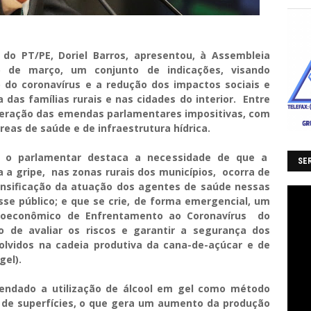
do PT/PE, Doriel Barros, apresentou, à Assembleia
24) de março, um conjunto de indicações, visando
o do coronavírus e a redução dos impactos sociais e
das famílias rurais e nas cidades do interior. Entre
liberação das emendas parlamentares impositivas, com
reas de saúde e de infraestrutura hídrica.
, o parlamentar destaca a necessidade de que a
SER
 a gripe, nas zonas rurais dos municípios, ocorra de
ensificação da atuação dos agentes de saúde nessas
sse público; e que se crie, de forma emergencial, um
cioeconômico de Enfrentamento ao Coronavírus do
o de avaliar os riscos e garantir a segurança dos
olvidos na cadeia produtiva da cana-de-açúcar e de
gel).
ndado a utilização de álcool em gel como método
e de superfícies, o que gera um aumento da produção