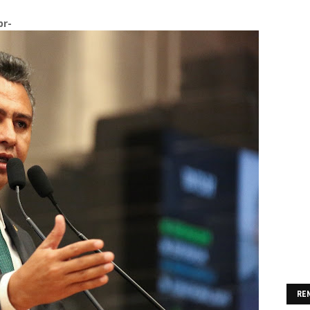
br-
RE