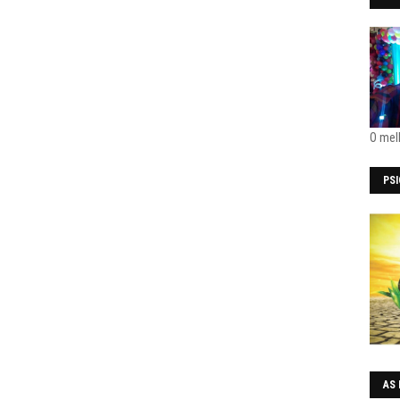
O mel
PS
AS 