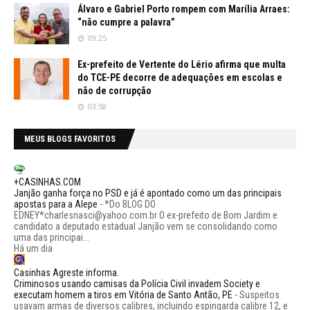
Álvaro e Gabriel Porto rompem com Marília Arraes:
“não cumpre a palavra”
09:25
Ex-prefeito de Vertente do Lério afirma que multa
do TCE-PE decorre de adequações em escolas e
não de corrupção
03:58
MEUS BLOGS FAVORITOS
+CASINHAS.COM
Janjão ganha força no PSD e já é apontado como um das principais
apostas para a Alepe
-
*Do BLOG DO
EDNEY*charlesnasci@yahoo.com.br O ex-prefeito de Bom Jardim e
candidato a deputado estadual Janjão vem se consolidando como
uma das principai...
Há um dia
Casinhas Agreste informa.
Criminosos usando camisas da Polícia Civil invadem Society e
executam homem a tiros em Vitória de Santo Antão, PE
-
Suspeitos
usavam armas de diversos calibres, incluindo espingarda calibre 12, e