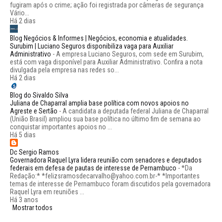
fugiram após o crime; ação foi registrada por câmeras de segurança
Vário...
Há 2 dias
Blog Negócios & Informes | Negócios, economia e atualidades.
Surubim | Luciano Seguros disponibiliza vaga para Auxiliar
Administrativo
-
A empresa Luciano Seguros, com sede em Surubim,
está com vaga disponível para Auxiliar Administrativo. Confira a nota
divulgada pela empresa nas redes so...
Há 2 dias
Blog do Sivaldo Silva
Juliana de Chaparral amplia base política com novos apoios no
Agreste e Sertão
-
A candidata a deputada federal Juliana de Chaparral
(União Brasil) ampliou sua base política no último fim de semana ao
conquistar importantes apoios no ...
Há 5 dias
Dc Sergio Ramos
Governadora Raquel Lyra lidera reunião com senadores e deputados
federais em defesa de pautas de interesse de Pernambuco
-
*Da
Redação:* *felizsramosdecarvalho@yahoo.com.br-* *Importantes
temas de interesse de Pernambuco foram discutidos pela governadora
Raquel Lyra em reuniões ...
Há 3 anos
Mostrar todos