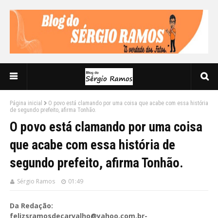
Página inicial
O povo está clamando por uma coisa que acabe com essa história
de segundo prefeito, afirma Tonhão.
O povo está clamando por uma coisa
que acabe com essa história de
segundo prefeito, afirma Tonhão.
Sérgio Ramos
01:49
Da Redação:
felizsramosdecarvalho@yahoo.com.br-