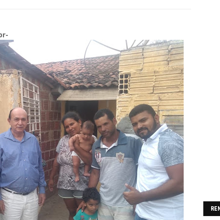
br-
RE