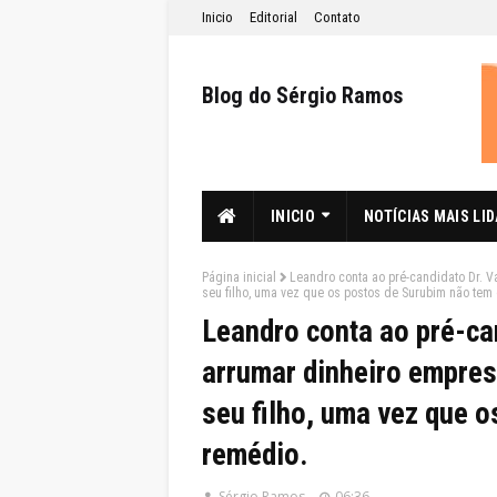
Inicio
Editorial
Contato
Blog do Sérgio Ramos
INICIO
NOTÍCIAS MAIS LI
Página inicial
Leandro conta ao pré-candidato Dr. 
seu filho, uma vez que os postos de Surubim não tem
Leandro conta ao pré-can
arrumar dinheiro empre
seu filho, uma vez que 
remédio.
Sérgio Ramos
06:36