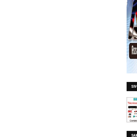
SI
SAM