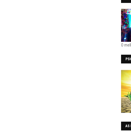
O mel
PS
AS 