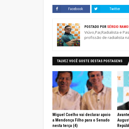
Facebook
Twitter
POSTADO POR
SÉRGIO RAMO
Viúvo,Pai,Radialista e Pa
profissão de radialista n
TALVEZ VOCÊ GOSTE DESTAS POSTAGENS
Miguel Coelho vai declarar apoio
Avante
a Mendonça Filho para o Senado
August
nesta terça (4)
Repúbl