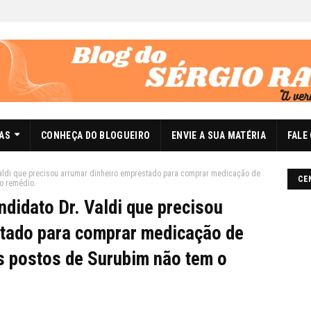
DAS
CONHEÇA DO BLOGUEIRO
ENVIE A SUA MATÉRIA
FALE
Valdi que precisou arrumar dinheiro emprestado para comprar medicação de
CE
 o remédio.
didato Dr. Valdi que precisou
stado para comprar medicação de
os postos de Surubim não tem o