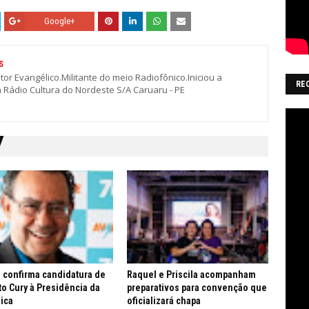
Google+
S
stor Evangélico.Militante do meio Radiofônico.Iniciou a
RE
a Rádio Cultura do Nordeste S/A Caruaru - PE
 confirma candidatura de
Raquel e Priscila acompanham
o Cury à Presidência da
preparativos para convenção que
ica
oficializará chapa