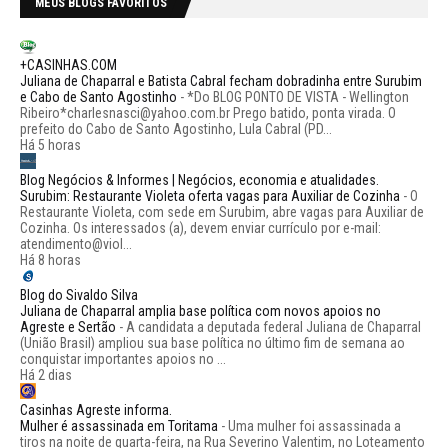
MEUS BLOGS FAVORITOS
+CASINHAS.COM
Juliana de Chaparral e Batista Cabral fecham dobradinha entre Surubim
e Cabo de Santo Agostinho
-
*Do BLOG PONTO DE VISTA - Wellington
Ribeiro*charlesnasci@yahoo.com.br Prego batido, ponta virada. O
prefeito do Cabo de Santo Agostinho, Lula Cabral (PD...
Há 5 horas
Blog Negócios & Informes | Negócios, economia e atualidades.
Surubim: Restaurante Violeta oferta vagas para Auxiliar de Cozinha
-
O
Restaurante Violeta, com sede em Surubim, abre vagas para Auxiliar de
Cozinha. Os interessados (a), devem enviar currículo por e-mail:
atendimento@viol...
Há 8 horas
Blog do Sivaldo Silva
Juliana de Chaparral amplia base política com novos apoios no
Agreste e Sertão
-
A candidata a deputada federal Juliana de Chaparral
(União Brasil) ampliou sua base política no último fim de semana ao
conquistar importantes apoios no ...
Há 2 dias
Casinhas Agreste informa.
Mulher é assassinada em Toritama
-
Uma mulher foi assassinada a
tiros na noite de quarta-feira, na Rua Severino Valentim, no Loteamento