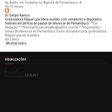
de Antão, em Toritama, no Agreste de Pernambuco. A...
Há 10 meses
Dc Sergio Ramos
Governadora Raquel Lyra lidera reunião com senadores e deputados
federais em defesa de pautas de interesse de Pernambuco
-
*Da
Redação:* *felizsramosdecarvalho@yahoo.com.br-* *Importantes
temas de interesse de Pernambuco foram discutidos pela governadora
Raquel Lyra em reuniões ...
Há 3 anos
Mostrar todos
VISUALIZAÇÕES
3,076,097