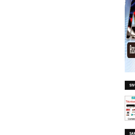
SI
SAM