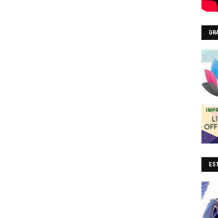
GR
EST