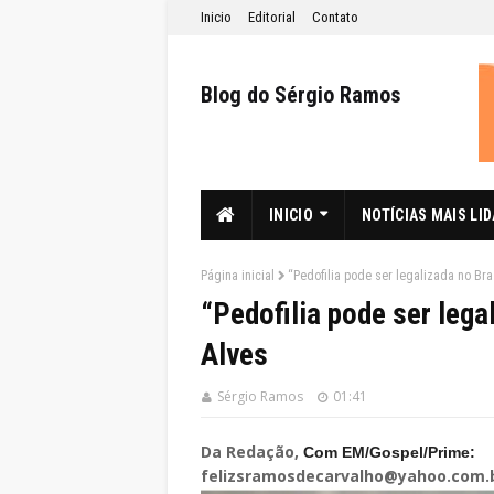
Inicio
Editorial
Contato
Blog do Sérgio Ramos
INICIO
NOTÍCIAS MAIS LI
Página inicial
“Pedofilia pode ser legalizada no Bra
“Pedofilia pode ser lega
Alves
Sérgio Ramos
01:41
Da Redação,
Com EM/Gospel/Prime:
felizsramosdecarvalho@yahoo.com.