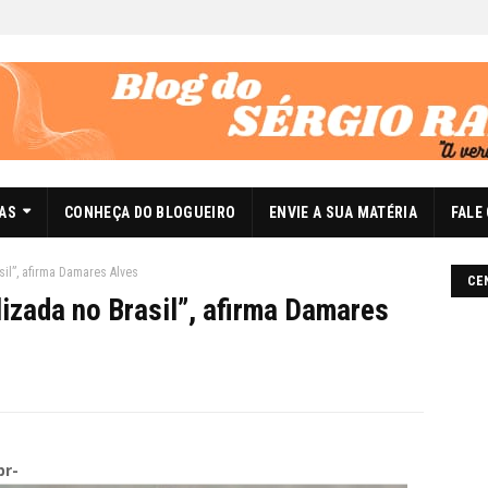
DAS
CONHEÇA DO BLOGUEIRO
ENVIE A SUA MATÉRIA
FALE
sil”, afirma Damares Alves
CE
lizada no Brasil”, afirma Damares
br-