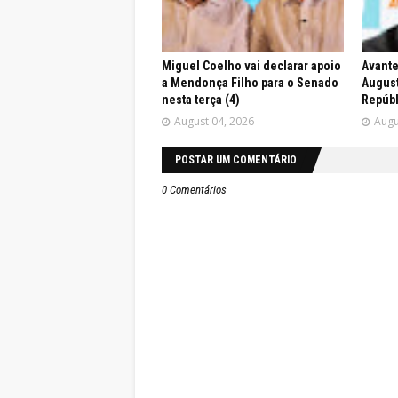
Miguel Coelho vai declarar apoio
Avante
a Mendonça Filho para o Senado
August
nesta terça (4)
Repúbl
August 04, 2026
Augu
POSTAR UM COMENTÁRIO
0 Comentários