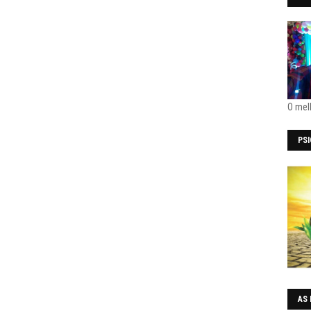
O mel
PS
AS 