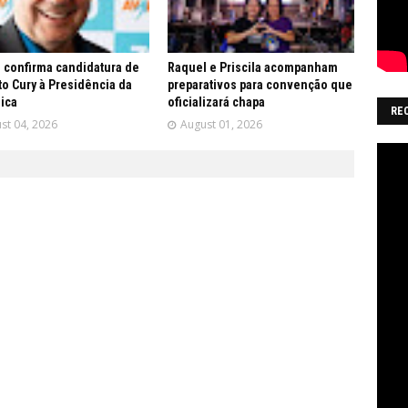
 confirma candidatura de
Raquel e Priscila acompanham
o Cury à Presidência da
preparativos para convenção que
ica
oficializará chapa
RE
st 04, 2026
August 01, 2026