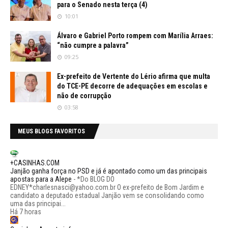
para o Senado nesta terça (4)
10:01
Álvaro e Gabriel Porto rompem com Marília Arraes:
“não cumpre a palavra”
09:25
Ex-prefeito de Vertente do Lério afirma que multa
do TCE-PE decorre de adequações em escolas e
não de corrupção
03:58
MEUS BLOGS FAVORITOS
+CASINHAS.COM
Janjão ganha força no PSD e já é apontado como um das principais
apostas para a Alepe
-
*Do BLOG DO
EDNEY*charlesnasci@yahoo.com.br O ex-prefeito de Bom Jardim e
candidato a deputado estadual Janjão vem se consolidando como
uma das principai...
Há 7 horas