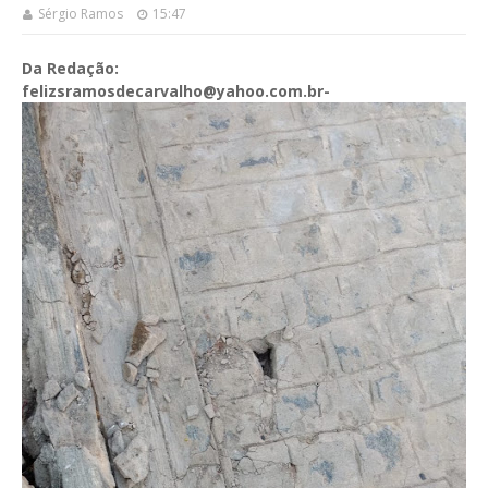
Sérgio Ramos
15:47
Da Redação:
felizsramosdecarvalho@yahoo.com.br-