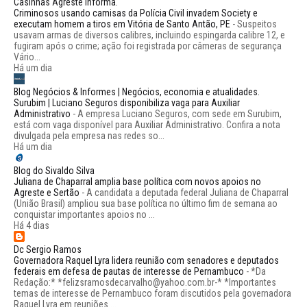
Casinhas Agreste informa.
Criminosos usando camisas da Polícia Civil invadem Society e
executam homem a tiros em Vitória de Santo Antão, PE
-
Suspeitos
usavam armas de diversos calibres, incluindo espingarda calibre 12, e
fugiram após o crime; ação foi registrada por câmeras de segurança
Vário...
Há um dia
Blog Negócios & Informes | Negócios, economia e atualidades.
Surubim | Luciano Seguros disponibiliza vaga para Auxiliar
Administrativo
-
A empresa Luciano Seguros, com sede em Surubim,
está com vaga disponível para Auxiliar Administrativo. Confira a nota
divulgada pela empresa nas redes so...
Há um dia
Blog do Sivaldo Silva
Juliana de Chaparral amplia base política com novos apoios no
Agreste e Sertão
-
A candidata a deputada federal Juliana de Chaparral
(União Brasil) ampliou sua base política no último fim de semana ao
conquistar importantes apoios no ...
Há 4 dias
Dc Sergio Ramos
Governadora Raquel Lyra lidera reunião com senadores e deputados
federais em defesa de pautas de interesse de Pernambuco
-
*Da
Redação:* *felizsramosdecarvalho@yahoo.com.br-* *Importantes
temas de interesse de Pernambuco foram discutidos pela governadora
Raquel Lyra em reuniões ...