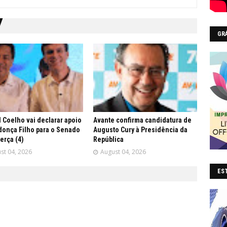
GR
 Coelho vai declarar apoio
Avante confirma candidatura de
onça Filho para o Senado
Augusto Cury à Presidência da
terça (4)
República
st 04, 2026
August 04, 2026
EST