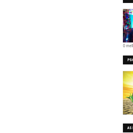
O mel
PS
AS 