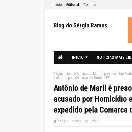
Inicio
Editorial
Contato
Blog do Sérgio Ramos
INICIO
NOTÍCIAS MAIS LI
Página inicial
Antônio de Marli é preso em São Pau
expedido pela Comarca de Surubim-PE.
Antônio de Marli é pres
acusado por Homicídio 
expedido pela Comarca 
Sérgio Ramos
13:57