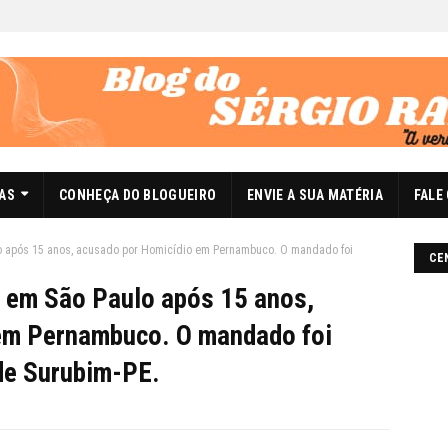
DAS
CONHEÇA DO BLOGUEIRO
ENVIE A SUA MATÉRIA
FALE
lo após 15 anos, acusado por Homicídio em Pernambuco. O mandado foi
CE
o em São Paulo após 15 anos,
em Pernambuco. O mandado foi
de Surubim-PE.