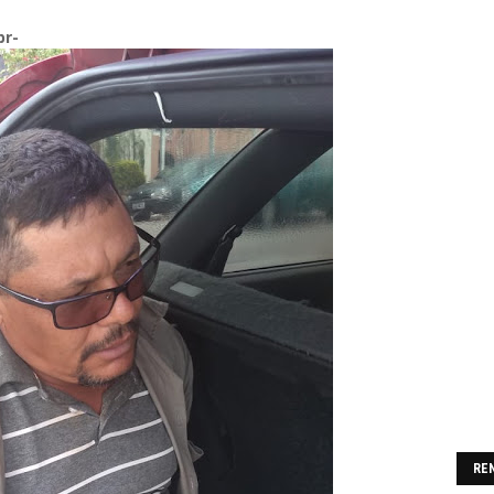
br-
RE