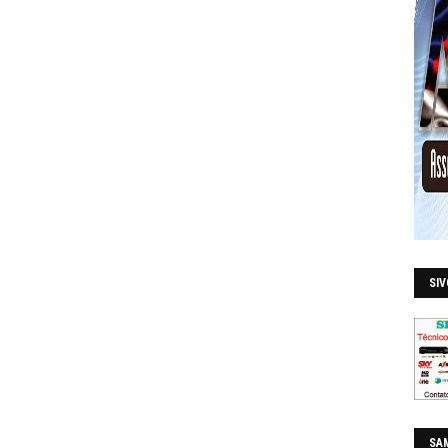
SI
SAM