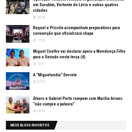
em Surubim, Vertente do Lério e outras quatros
cidades
06:20
Raquel e Priscila acompanham preparativos para
convenção que oficializará chapa
17:32
Miguel Coelho vai declarar apoio a Mendonça Filho
para o Senado nesta terça (4)
10:01
A “Miguelandia” Derrete
07:07
Álvaro e Gabriel Porto rompem com Marília Arraes:
“não cumpre a palavra”
09:25
MEUS BLOGS FAVORITOS