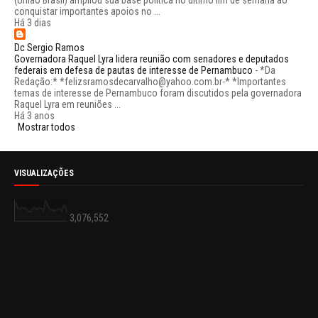
(União Brasil) ampliou sua base política no último fim de semana ao
conquistar importantes apoios no ...
Há 3 dias
Dc Sergio Ramos
Governadora Raquel Lyra lidera reunião com senadores e deputados
federais em defesa de pautas de interesse de Pernambuco
-
*Da
Redação:* *felizsramosdecarvalho@yahoo.com.br-* *Importantes
temas de interesse de Pernambuco foram discutidos pela governadora
Raquel Lyra em reuniões ...
Há 3 anos
Mostrar todos
VISUALIZAÇÕES
3,076,552