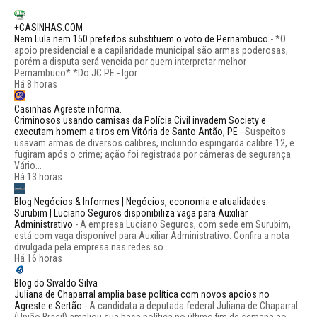
+CASINHAS.COM
Nem Lula nem 150 prefeitos substituem o voto de Pernambuco
-
*O
apoio presidencial e a capilaridade municipal são armas poderosas,
porém a disputa será vencida por quem interpretar melhor
Pernambuco* *Do JC PE - Igor...
Há 8 horas
Casinhas Agreste informa.
Criminosos usando camisas da Polícia Civil invadem Society e
executam homem a tiros em Vitória de Santo Antão, PE
-
Suspeitos
usavam armas de diversos calibres, incluindo espingarda calibre 12, e
fugiram após o crime; ação foi registrada por câmeras de segurança
Vário...
Há 13 horas
Blog Negócios & Informes | Negócios, economia e atualidades.
Surubim | Luciano Seguros disponibiliza vaga para Auxiliar
Administrativo
-
A empresa Luciano Seguros, com sede em Surubim,
está com vaga disponível para Auxiliar Administrativo. Confira a nota
divulgada pela empresa nas redes so...
Há 16 horas
Blog do Sivaldo Silva
Juliana de Chaparral amplia base política com novos apoios no
Agreste e Sertão
-
A candidata a deputada federal Juliana de Chaparral