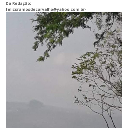
Da Redação:
felizsramosdecarvalho@yahoo.com.br-