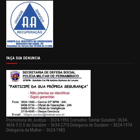
FAÇA SUA DENUNCIA
Promotoria de Justiça – 3624-1956 Conselho Tutelar Surubim -3634-
4656 S D S de Surubim – 3634-2710 Delegacia de Surubim – 3624-1974
Delegacia da Mulher – 3624-1983