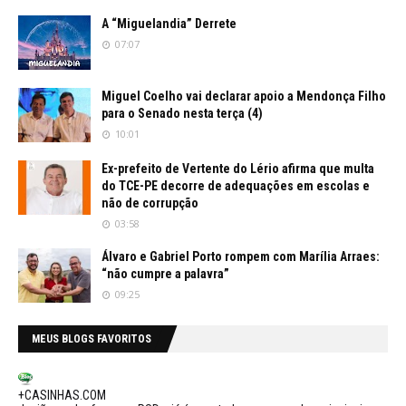
A “Miguelandia” Derrete
07:07
Miguel Coelho vai declarar apoio a Mendonça Filho
para o Senado nesta terça (4)
10:01
Ex-prefeito de Vertente do Lério afirma que multa
do TCE-PE decorre de adequações em escolas e
não de corrupção
03:58
Álvaro e Gabriel Porto rompem com Marília Arraes:
“não cumpre a palavra”
09:25
MEUS BLOGS FAVORITOS
+CASINHAS.COM