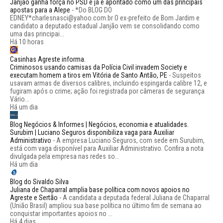
Janjão ganha força no PSD e já é apontado como um das principais
apostas para a Alepe
-
*Do BLOG DO
EDNEY*charlesnasci@yahoo.com.br O ex-prefeito de Bom Jardim e
candidato a deputado estadual Janjão vem se consolidando como
uma das principai...
Há 10 horas
Casinhas Agreste informa.
Criminosos usando camisas da Polícia Civil invadem Society e
executam homem a tiros em Vitória de Santo Antão, PE
-
Suspeitos
usavam armas de diversos calibres, incluindo espingarda calibre 12, e
fugiram após o crime; ação foi registrada por câmeras de segurança
Vário...
Há um dia
Blog Negócios & Informes | Negócios, economia e atualidades.
Surubim | Luciano Seguros disponibiliza vaga para Auxiliar
Administrativo
-
A empresa Luciano Seguros, com sede em Surubim,
está com vaga disponível para Auxiliar Administrativo. Confira a nota
divulgada pela empresa nas redes so...
Há um dia
Blog do Sivaldo Silva
Juliana de Chaparral amplia base política com novos apoios no
Agreste e Sertão
-
A candidata a deputada federal Juliana de Chaparral
(União Brasil) ampliou sua base política no último fim de semana ao
conquistar importantes apoios no ...
Há 4 dias