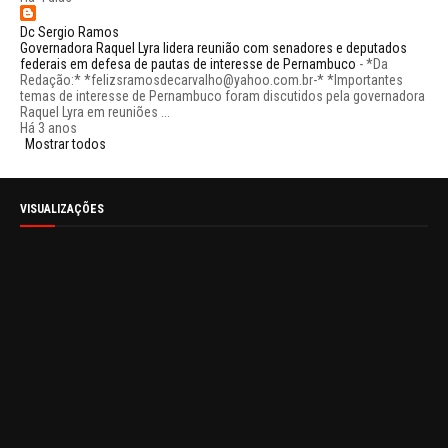
Dc Sergio Ramos
Governadora Raquel Lyra lidera reunião com senadores e deputados
federais em defesa de pautas de interesse de Pernambuco
-
*Da
Redação:* *felizsramosdecarvalho@yahoo.com.br-* *Importantes
temas de interesse de Pernambuco foram discutidos pela governadora
Raquel Lyra em reuniões ...
Há 3 anos
Mostrar todos
VISUALIZAÇÕES