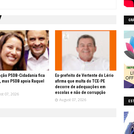
GR
ção PSDB-Cidadania fica
Ex-prefeito de Vertente do Lério
, mas PSDB apoia Raquel
afirma que multa do TCE-PE
decorre de adequações em
escolas e não de corrupção
st 07, 2026
August 07, 2026
EST