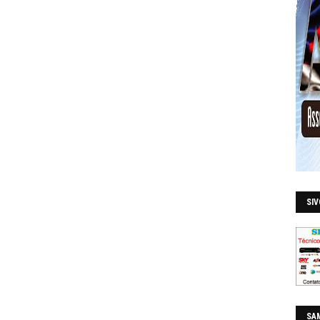
SI
SAM