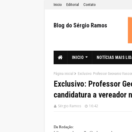
Inicio
Editorial
Contato
Blog do Sérgio Ramos
INICIO
NOTÍCIAS MAIS LI
Página inicial
Exclusivo: Professor Geovanio Vascon
Exclusivo: Professor Ge
candidatura a vereador n
Sérgio Ramos
16:42
Da Redação: