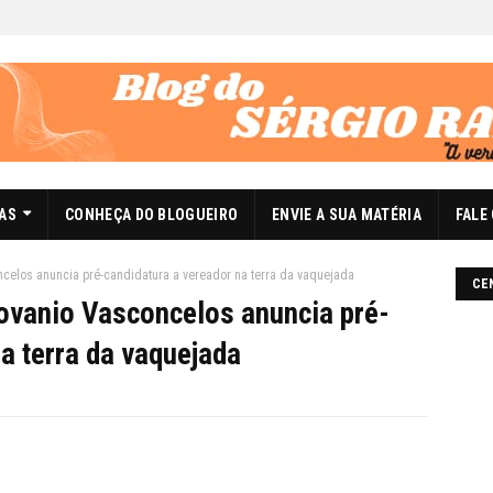
DAS
CONHEÇA DO BLOGUEIRO
ENVIE A SUA MATÉRIA
FALE
celos anuncia pré-candidatura a vereador na terra da vaquejada
CE
ovanio Vasconcelos anuncia pré-
a terra da vaquejada