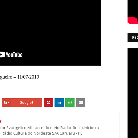
RE
ogueiro – 11/07/2019
Google+
S
stor Evangélico.Militante do meio Radiofônico.Iniciou a
a Rádio Cultura do Nordeste S/A Caruaru - PE