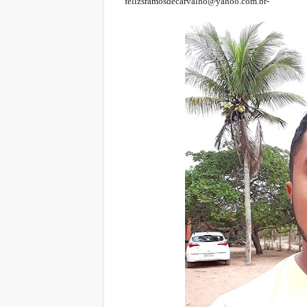
felizsramosdecarvalho@yahoo.com.br-