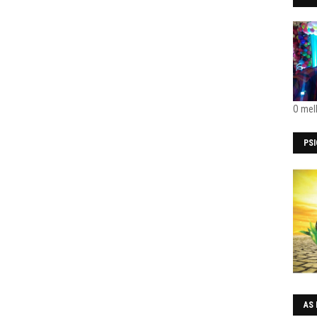
O mel
PS
AS 