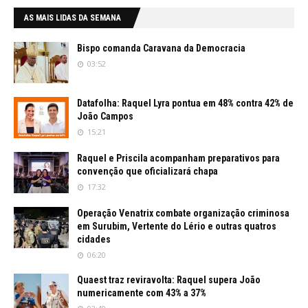
AS MAIS LIDAS DA SEMANA
Bispo comanda Caravana da Democracia
03:52
Datafolha: Raquel Lyra pontua em 48% contra 42% de
João Campos
15:21
Raquel e Priscila acompanham preparativos para
convenção que oficializará chapa
17:32
Operação Venatrix combate organização criminosa
em Surubim, Vertente do Lério e outras quatros
cidades
06:20
Quaest traz reviravolta: Raquel supera João
numericamente com 43% a 37%