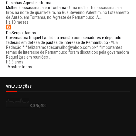
Casinhas Agreste informa.
Mulher é assassinada em Toritama
-
Uma mulher foi assassinada a
tiros na noite de quarta-feira, na Rua Severino Valentim, no Loteamento
de Antão, em Toritama, no Agreste de Pernambuco. A...
Há 10 meses
Dc Sergio Ramos
Governadora Raquel Lyra lidera reunião com senadores e deputados
federais em defesa de pautas de interesse de Pernambuco
-
*Da
Redação:* *felizsramosdecarvalho@yahoo.com.br-* *Importantes
temas de interesse de Pernambuco foram discutidos pela governadora
Raquel Lyra em reuniões ...
Há 3 anos
Mostrar todos
VISUALIZAÇÕES
3,075,400