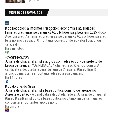
03:40
MEUS BLOGS FAVORITOS
Blog Negócios & Informes | Negócios, economia e atualidades.
Famílias brasileiras perderam R$ 62,5 bilhões para bets em 2025
-
Foto:
Agência BrasilAs famílias brasileiras perderam R$ 62,5 bilhões para as
bets no ano passado. O montante corresponde ao valor líquido, ou
seja, à dif...
Há 7 minutos
+CASINHAS.COM
Juliana de Chaparral amplia apoios com adesão do vice-prefeito de
Lagoa de Itaenga
-
*Da REDAÇÃO* charlesnasci@yahoo.com.br A
candidata a deputada federal Juliana de Chaparral (União Brasil)
anunciou mais uma importante adesão à sua campan...
Há 14 horas
Blog do Sivaldo Silva
Juliana de Chaparral amplia base política com novos apoios no
Agreste e Sertão
-
A candidata a deputada federal Juliana de Chaparral
(União Brasil) ampliou sua base política no último fim de semana ao
conquistar importantes apoios no ...
Há um dia