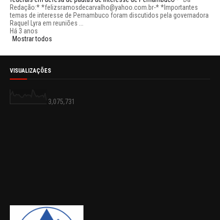
Redação:* *felizsramosdecarvalho@yahoo.com.br-* *Importantes
temas de interesse de Pernambuco foram discutidos pela governadora
Raquel Lyra em reuniões ...
Há 3 anos
Mostrar todos
VISUALIZAÇÕES
3,075,731