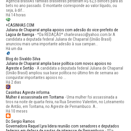
Agência BrasilAs famílias brasileiras perderam R$ 62,5 bilhões para as
bets no ano passado. O montante corresponde ao valor líquido, ou
seja, à dif...
Há 14 horas
+CASINHAS.COM
Juliana de Chaparral amplia apoios com adesão do vice-prefeito de
Lagoa de Itaenga
-
*Da REDAÇÃO* charlesnasci@yahoo.com.br A
candidata a deputada federal Juliana de Chaparral (União Brasil)
anunciou mais uma importante adesão à sua campan...
Há um dia
Blog do Sivaldo Silva
Juliana de Chaparral amplia base política com novos apoios no
Agreste e Sertão
-
A candidata a deputada federal Juliana de Chaparral
(União Brasil) ampliou sua base política no último fim de semana ao
conquistar importantes apoios no ...
Há 2 dias
Casinhas Agreste informa.
Mulher é assassinada em Toritama
-
Uma mulher foi assassinada a
tiros na noite de quarta-feira, na Rua Severino Valentim, no Loteamento
de Antão, em Toritama, no Agreste de Pernambuco. A...
Há 10 meses
Dc Sergio Ramos
Governadora Raquel Lyra lidera reunião com senadores e deputados
federais em defesa de pautas de interesse de Pernambuco
-
*Da