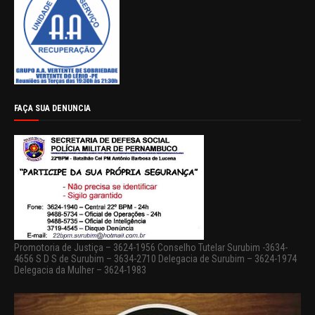
FAÇA SUA DENUNCIA
Promotoria de Justiça – 3624-1956 Conselho Tutelar Surubim -3634-
4656 S D S de Surubim – 3634-2710 Delegacia de Surubim – 3624-1974
Delegacia da Mulher – 3624-1983