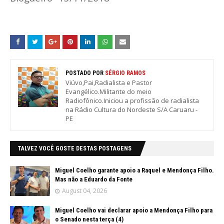
POSTADO POR
SÉRGIO RAMOS
Viúvo,Pai,Radialista e Pastor
Evangélico.Militante do meio
Radiofônico.Iniciou a profissão de radialista
na Rádio Cultura do Nordeste S/A Caruaru -
PE
TALVEZ VOCÊ GOSTE DESTAS POSTAGENS
Miguel Coelho garante apoio a Raquel e Mendonça Filho.
Mas não a Eduardo da Fonte
August 04, 2026
Miguel Coelho vai declarar apoio a Mendonça Filho para
o Senado nesta terça (4)