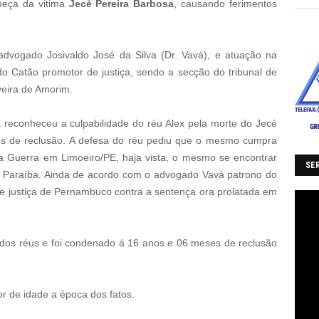
abeça da vitima
Jecé Pereira Barbosa
, causando ferimentos
 advogado Josivaldo José da Silva (Dr. Vavá), e atuação na
do Catão promotor de justiça, sendo a secção do tribunal de
iveira de Amorim.
a reconheceu a culpabilidade do réu Alex pela morte do Jecé
os de reclusão. A defesa do réu pediu que o mesmo cumpra
a Guerra em Limoeiro/PE, haja vista, o mesmo se encontrar
SER
Paraíba. Ainda de acordo com o advogado Vavá patrono do
 de justiça de Pernambuco contra a sentença ora prolatada em
 dos réus e foi condenado á 16 anos e 06 meses de reclusão
or de idade a época dos fatos.