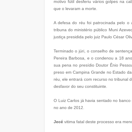
motivo fútil desferiu vários golpes na c
que o levaram a morte.
A defesa do réu foi patrocinada pelo o
tribuna do ministério público Muni Azeve
justiça presidida pelo juiz Paulo César Ol
Terminado o júri, o conselho de sentenç
Pereira Barbosa, e o condenou a 18 an
sua pena no presídio Doutor Ênio Pesso
preso em Campina Grande no Estado da 
réu, ele entrará com recurso no tribunal
desfavor do seu constituinte.
O Luiz Carlos já havia sentado no banco
no ano de 2012.
Jecé
vitima fatal deste processo era men