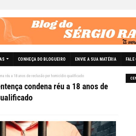
DAS
CONHEÇA DO BLOGUEIRO
ENVIE A SUA MATÉRIA
FALE
na réu a 18 anos de reclusão por homicídio qualificado
CE
ntença condena réu a 18 anos de
ualificado