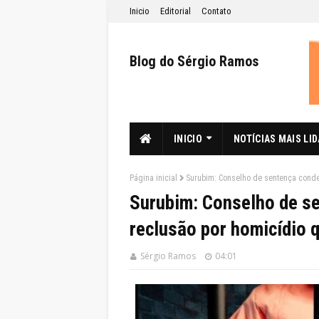
Inicio
Editorial
Contato
Blog do Sérgio Ramos
INICIO
NOTÍCIAS MAIS LI
Página inicial
Surubim: Conselho de sentença conde
Surubim: Conselho de se
reclusão por homicídio q
Sérgio Ramos
04:01