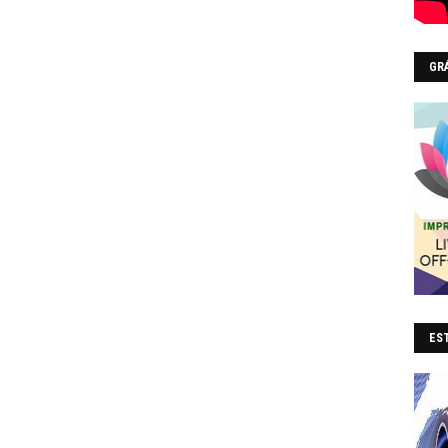
GR
EST