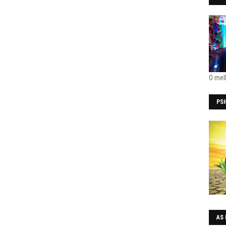
O mel
PS
AS 