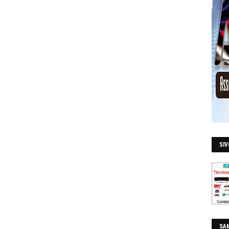
SI
SAM