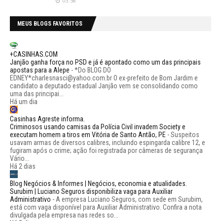
03:58
MEUS BLOGS FAVORITOS
+CASINHAS.COM
Janjão ganha força no PSD e já é apontado como um das principais
apostas para a Alepe
-
*Do BLOG DO
EDNEY*charlesnasci@yahoo.com.br O ex-prefeito de Bom Jardim e
candidato a deputado estadual Janjão vem se consolidando como
uma das principai...
Há um dia
Casinhas Agreste informa.
Criminosos usando camisas da Polícia Civil invadem Society e
executam homem a tiros em Vitória de Santo Antão, PE
-
Suspeitos
usavam armas de diversos calibres, incluindo espingarda calibre 12, e
fugiram após o crime; ação foi registrada por câmeras de segurança
Vário...
Há 2 dias
Blog Negócios & Informes | Negócios, economia e atualidades.
Surubim | Luciano Seguros disponibiliza vaga para Auxiliar
Administrativo
-
A empresa Luciano Seguros, com sede em Surubim,
está com vaga disponível para Auxiliar Administrativo. Confira a nota
divulgada pela empresa nas redes so...