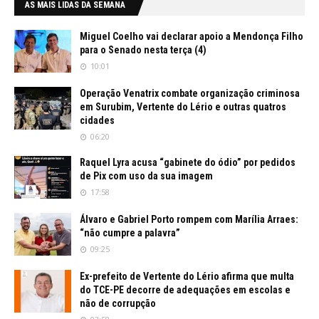
AS MAIS LIDAS DA SEMANA
Miguel Coelho vai declarar apoio a Mendonça Filho
para o Senado nesta terça (4)
10:01
Operação Venatrix combate organização criminosa
em Surubim, Vertente do Lério e outras quatros
cidades
06:20
Raquel Lyra acusa “gabinete do ódio” por pedidos
de Pix com uso da sua imagem
17:58
Álvaro e Gabriel Porto rompem com Marília Arraes:
“não cumpre a palavra”
09:25
Ex-prefeito de Vertente do Lério afirma que multa
do TCE-PE decorre de adequações em escolas e
não de corrupção