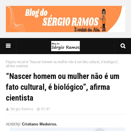
Página inicial
“Nascer homem ou mulher não é um fato cultural, é biológico”,
afirma cientista
“Nascer homem ou mulher não é um
fato cultural, é biológico”, afirma
cientista
Sérgio Ramos
07:47
ADIBERJ/
Cristiano Medeiros.