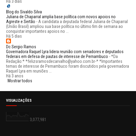
Há 3 dias
Blog do Sivaldo Silva
Juliana de Chaparral amplia base política com novos apoios no
Agreste e Sertão
-
A candidata a deputada federal Juliana de Chaparral
(União Brasil) ampliou sua base política no último fim de semana ao
conquistar importantes apoios no ...
Há 5 dias
Dc Sergio Ramos
Governadora Raquel Lyra lidera reunião com senadores e deputados
federais em defesa de pautas de interesse de Pernambuco
-
*Da
Redação:* *felizsramosdecarvalho@yahoo.com.br-* *Importantes
temas de interesse de Pernambuco foram discutidos pela governadora
Raquel Lyra em reuniões ...
Há 3 anos
Mostrar todos
VISUALIZAÇÕES
3,077,981