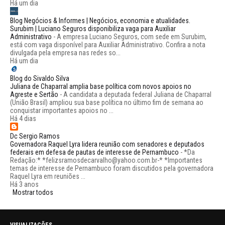
Há um dia
Blog Negócios & Informes | Negócios, economia e atualidades.
Surubim | Luciano Seguros disponibiliza vaga para Auxiliar
Administrativo
-
A empresa Luciano Seguros, com sede em Surubim,
está com vaga disponível para Auxiliar Administrativo. Confira a nota
divulgada pela empresa nas redes so...
Há um dia
Blog do Sivaldo Silva
Juliana de Chaparral amplia base política com novos apoios no
Agreste e Sertão
-
A candidata a deputada federal Juliana de Chaparral
(União Brasil) ampliou sua base política no último fim de semana ao
conquistar importantes apoios no ...
Há 4 dias
Dc Sergio Ramos
Governadora Raquel Lyra lidera reunião com senadores e deputados
federais em defesa de pautas de interesse de Pernambuco
-
*Da
Redação:* *felizsramosdecarvalho@yahoo.com.br-* *Importantes
temas de interesse de Pernambuco foram discutidos pela governadora
Raquel Lyra em reuniões ...
Há 3 anos
Mostrar todos