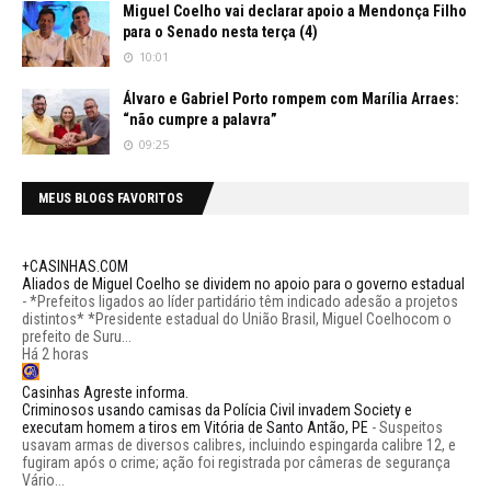
Miguel Coelho vai declarar apoio a Mendonça Filho
para o Senado nesta terça (4)
10:01
Álvaro e Gabriel Porto rompem com Marília Arraes:
“não cumpre a palavra”
09:25
MEUS BLOGS FAVORITOS
+CASINHAS.COM
Aliados de Miguel Coelho se dividem no apoio para o governo estadual
-
*Prefeitos ligados ao líder partidário têm indicado adesão a projetos
distintos* *Presidente estadual do União Brasil, Miguel Coelhocom o
prefeito de Suru...
Há 2 horas
Casinhas Agreste informa.
Criminosos usando camisas da Polícia Civil invadem Society e
executam homem a tiros em Vitória de Santo Antão, PE
-
Suspeitos
usavam armas de diversos calibres, incluindo espingarda calibre 12, e
fugiram após o crime; ação foi registrada por câmeras de segurança
Vário...