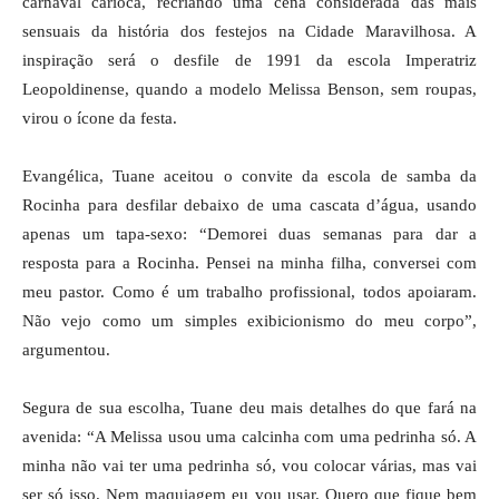
carnaval carioca, recriando uma cena considerada das mais
sensuais da história dos festejos na Cidade Maravilhosa. A
inspiração será o desfile de 1991 da escola Imperatriz
Leopoldinense, quando a modelo Melissa Benson, sem roupas,
virou o ícone da festa.
Evangélica, Tuane aceitou o convite da escola de samba da
Rocinha para desfilar debaixo de uma cascata d’água, usando
apenas um tapa-sexo: “Demorei duas semanas para dar a
resposta para a Rocinha. Pensei na minha filha, conversei com
meu pastor. Como é um trabalho profissional, todos apoiaram.
Não vejo como um simples exibicionismo do meu corpo”,
argumentou.
Segura de sua escolha, Tuane deu mais detalhes do que fará na
avenida: “A Melissa usou uma calcinha com uma pedrinha só. A
minha não vai ter uma pedrinha só, vou colocar várias, mas vai
ser só isso. Nem maquiagem eu vou usar. Quero que fique bem