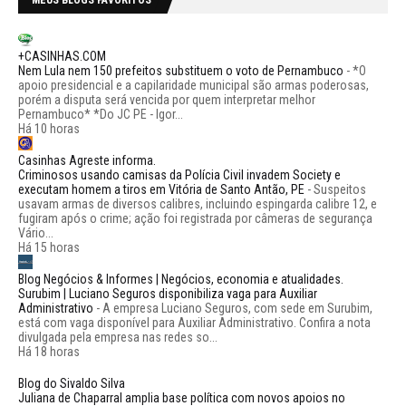
+CASINHAS.COM
Nem Lula nem 150 prefeitos substituem o voto de Pernambuco
-
*O
apoio presidencial e a capilaridade municipal são armas poderosas,
porém a disputa será vencida por quem interpretar melhor
Pernambuco* *Do JC PE - Igor...
Há 10 horas
Casinhas Agreste informa.
Criminosos usando camisas da Polícia Civil invadem Society e
executam homem a tiros em Vitória de Santo Antão, PE
-
Suspeitos
usavam armas de diversos calibres, incluindo espingarda calibre 12, e
fugiram após o crime; ação foi registrada por câmeras de segurança
Vário...
Há 15 horas
Blog Negócios & Informes | Negócios, economia e atualidades.
Surubim | Luciano Seguros disponibiliza vaga para Auxiliar
Administrativo
-
A empresa Luciano Seguros, com sede em Surubim,
está com vaga disponível para Auxiliar Administrativo. Confira a nota
divulgada pela empresa nas redes so...
Há 18 horas
Blog do Sivaldo Silva
Juliana de Chaparral amplia base política com novos apoios no