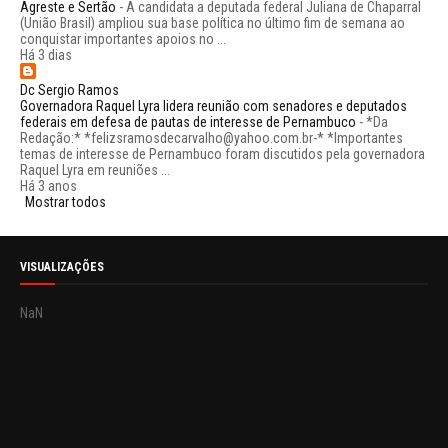
Agreste e Sertão
-
A candidata a deputada federal Juliana de Chaparral
(União Brasil) ampliou sua base política no último fim de semana ao
conquistar importantes apoios no ...
Há 3 dias
Dc Sergio Ramos
Governadora Raquel Lyra lidera reunião com senadores e deputados
federais em defesa de pautas de interesse de Pernambuco
-
*Da
Redação:* *felizsramosdecarvalho@yahoo.com.br-* *Importantes
temas de interesse de Pernambuco foram discutidos pela governadora
Raquel Lyra em reuniões ...
Há 3 anos
Mostrar todos
VISUALIZAÇÕES
NaN