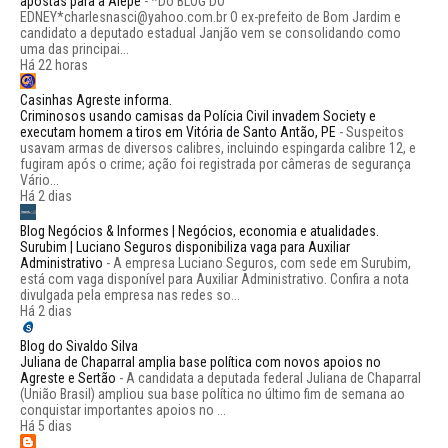
apostas para a Alepe
-
*Do BLOG DO
EDNEY*charlesnasci@yahoo.com.br O ex-prefeito de Bom Jardim e
candidato a deputado estadual Janjão vem se consolidando como
uma das principai...
Há 22 horas
Casinhas Agreste informa.
Criminosos usando camisas da Polícia Civil invadem Society e
executam homem a tiros em Vitória de Santo Antão, PE
-
Suspeitos
usavam armas de diversos calibres, incluindo espingarda calibre 12, e
fugiram após o crime; ação foi registrada por câmeras de segurança
Vário...
Há 2 dias
Blog Negócios & Informes | Negócios, economia e atualidades.
Surubim | Luciano Seguros disponibiliza vaga para Auxiliar
Administrativo
-
A empresa Luciano Seguros, com sede em Surubim,
está com vaga disponível para Auxiliar Administrativo. Confira a nota
divulgada pela empresa nas redes so...
Há 2 dias
Blog do Sivaldo Silva
Juliana de Chaparral amplia base política com novos apoios no
Agreste e Sertão
-
A candidata a deputada federal Juliana de Chaparral
(União Brasil) ampliou sua base política no último fim de semana ao
conquistar importantes apoios no ...
Há 5 dias