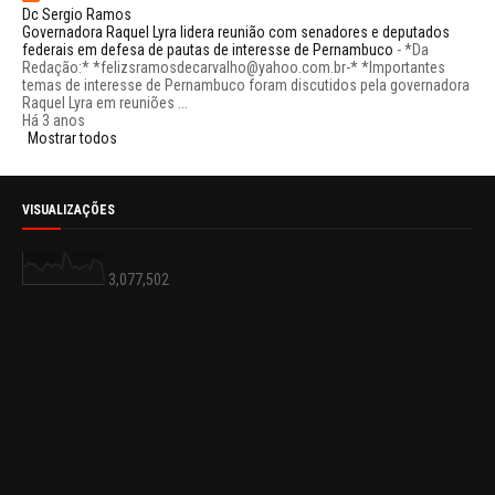
Dc Sergio Ramos
Governadora Raquel Lyra lidera reunião com senadores e deputados
federais em defesa de pautas de interesse de Pernambuco
-
*Da
Redação:* *felizsramosdecarvalho@yahoo.com.br-* *Importantes
temas de interesse de Pernambuco foram discutidos pela governadora
Raquel Lyra em reuniões ...
Há 3 anos
Mostrar todos
VISUALIZAÇÕES
3,077,502