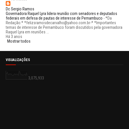
Dc Sergio Ramos
Governadora Raquel Lyra lidera reunião com senadores e deputados
federais em defesa de pautas de interesse de Pernambuco
-
*Da
Redação:* *felizsramosdecarvalho@yahoo.com.br-* *Importantes
temas de interesse de Pernambuco foram discutidos pela governadora
Raquel Lyra em reuniões ...
Há 3 anos
Mostrar todos
VISUALIZAÇÕES
3,075,933