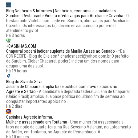
Blog Negócios & Informes | Negócios, economia e atualidades.
Surubim: Restaurante Violeta oferta vagas para Auxiliar de Cozinha
-
O
Restaurante Violeta, com sede em Surubim, abre vagas para Auxiliar de
Cozinha. Os interessados (a), devem enviar currículo por e-mail:
atendimento@viol...
Há 3 horas
+CASINHAS.COM
Chaparral poderá indicar suplente de Marília Arraes ao Senado
-
*Da
CBN RECIFE - Blog do Elielson* charlesnasci@yahoo.com.br O prefeito
de Surubim, Cleber Chaparral, poderá indicar um dos nomes para
ocupar uma das supl...
Há 19 horas
Blog do Sivaldo Silva
Juliana de Chaparral amplia base política com novos apoios no
Agreste e Sertão
-
A candidata a deputada federal Juliana de Chaparral
(União Brasil) ampliou sua base política no último fim de semana ao
conquistar importantes apoios no ...
Há 2 dias
Casinhas Agreste informa.
Mulher é assassinada em Toritama
-
Uma mulher foi assassinada a
tiros na noite de quarta-feira, na Rua Severino Valentim, no Loteamento
de Antão, em Toritama, no Agreste de Pernambuco. A...
Há 10 meses