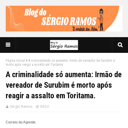
Página inicial
A criminalidade só aumenta: Irmão de vereador de Surubim é
morto após reagir a assalto em Toritama.
A criminalidade só aumenta: Irmão de
vereador de Surubim é morto após
reagir a assalto em Toritama.
Sérgio Ramos
04:53
Correio do Agreste.