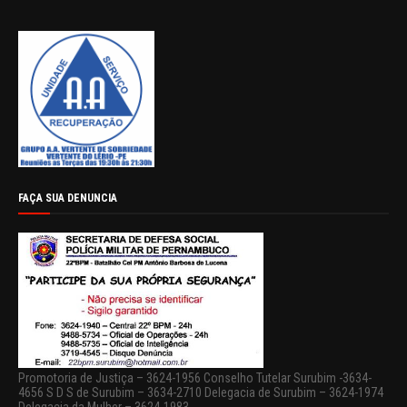
FAÇA SUA DENUNCIA
Promotoria de Justiça – 3624-1956 Conselho Tutelar Surubim -3634-
4656 S D S de Surubim – 3634-2710 Delegacia de Surubim – 3624-1974