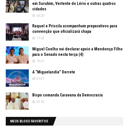
em Surubim, Vertente do Lério e outras quatros
cidades
06:20
Raquel e Priscila acompanham preparativos para
convenção que oficializará chapa
17:32
Miguel Coelho vai declarar apoio a Mendonça Filho
para o Senado nesta terça (4)
10:01
A “Miguelandia” Derrete
07:07
Bispo comanda Caravana da Democracia
03:52
MEUS BLOGS FAVORITOS