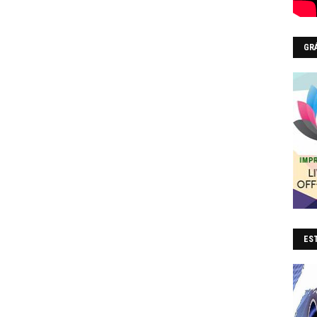
GR
EST