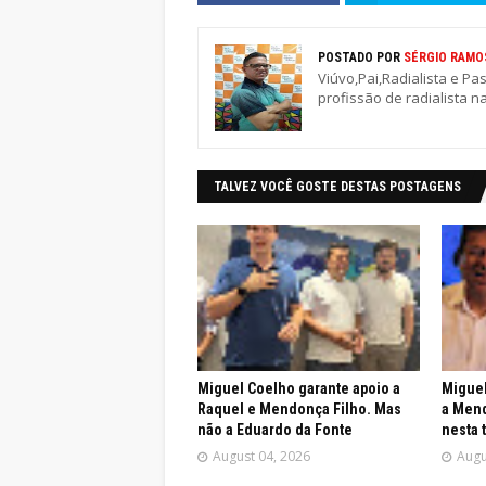
POSTADO POR
SÉRGIO RAMO
Viúvo,Pai,Radialista e Pa
profissão de radialista n
TALVEZ VOCÊ GOSTE DESTAS POSTAGENS
Miguel Coelho garante apoio a
Miguel
Raquel e Mendonça Filho. Mas
a Mend
não a Eduardo da Fonte
nesta 
August 04, 2026
Augu