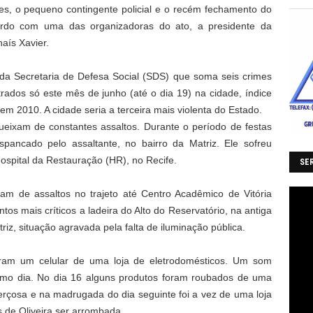
es, o pequeno contingente policial e o recém fechamento do
cordo com uma das organizadoras do ato, a presidente da
haís Xavier.
a Secretaria de Defesa Social (SDS) que soma seis crimes
istrados só este mês de junho (até o dia 19) na cidade, índice
 em 2010. A cidade seria a terceira mais violenta do Estado.
ixam de constantes assaltos. Durante o período de festas
espancado pelo assaltante, no bairro da Matriz. Ele sofreu
ospital da Restauração (HR), no Recife.
SER
m de assaltos no trajeto até Centro Acadêmico de Vitória
 mais críticos a ladeira do Alto do Reservatório, na antiga
iz, situação agravada pela falta de iluminação pública.
aram um celular de uma loja de eletrodomésticos. Um som
smo dia. No dia 16 alguns produtos foram roubados de uma
erçosa e na madrugada do dia seguinte foi a vez de uma loja
 de Oliveira ser arrombada.