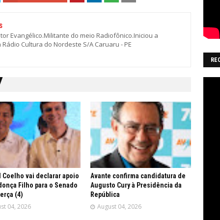
S
stor Evangélico.Militante do meio Radiofônico.Iniciou a
a Rádio Cultura do Nordeste S/A Caruaru - PE
RE
 Coelho vai declarar apoio
Avante confirma candidatura de
onça Filho para o Senado
Augusto Cury à Presidência da
terça (4)
República
st 04, 2026
August 04, 2026