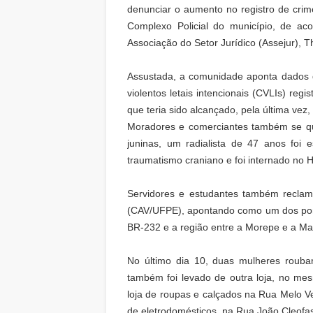
denunciar o aumento no registro de crim
Complexo Policial do município, de a
Associação do Setor Jurídico (Assejur), T
Assustada, a comunidade aponta dados d
violentos letais intencionais (CVLIs) reg
que teria sido alcançado, pela última vez,
Moradores e comerciantes também se que
juninas, um radialista de 47 anos foi 
traumatismo craniano e foi internado no H
Servidores e estudantes também reclama
(CAV/UFPE), apontando como um dos pontos
BR-232 e a região entre a Morepe e a Matr
No último dia 10, duas mulheres roub
também foi levado de outra loja, no me
loja de roupas e calçados na Rua Melo V
de eletrodomésticos, na Rua João Cleofas