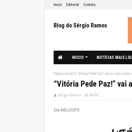
Inicio
Editorial
Contato
Blog do Sérgio Ramos
INICIO
NOTÍCIAS MAIS LI
Página inicial
“Vitória Pede Paz!” vai as ruas neste
“Vitória Pede Paz!” vai
Sérgio Ramos
04:09
Da ABLOGPE