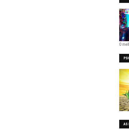
O mel
PS
AS 