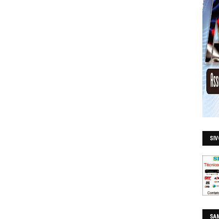
SI
SAM