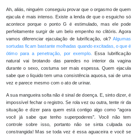
Ah, aliás, ninguém conseguiu provar que o orgasmo de quem
ejacula é mais intenso. Existe a lenda de que o esguicho só
acontece porque o ponto G é estimulado, mas ele pode
perfeitamente surgir de um belo empenho no clitóris. Agora
vamos diferenciar ejaculação de lubrificação, ok?
Algumas
sortudas ficam bastante molhadas quando excitadas, o que é
ótimo para a penetração, por exemplo.
Essa lubrificação
natural vai brotando das paredes no interior da vagina
durante o sexo, costuma ser mais espessa. Quem ejacula
sabe que o líquido tem uma consistência aquosa, sai de uma
vez e parece mesmo com o ato de urinar.
A sua mangueira solta não é sinal de doença. E, sinto dizer, é
impossível fechar o registro. Se rola vez ou outra, tente rir da
situação e dizer para quem está contigo algo como “agora
você já sabe que tenho superpoderes”. Você não tem
controle sobre isso, portanto não se sinta culpada ou
constrangida! Mas se toda vez é essa aguaceira e você se