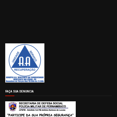
FAÇA SUA DENUNCIA