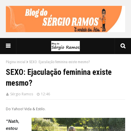
Página inicial
SEXO: Ejaculação feminina existe mesmo?
SEXO: Ejaculação feminina existe
mesmo?
Sérgio Ramos
12:46
Do Yahoo! Vida & Estilo.
“Nath,
estou