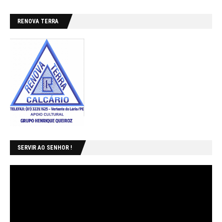
RENOVA TERRA
SERVIR AO SENHOR !