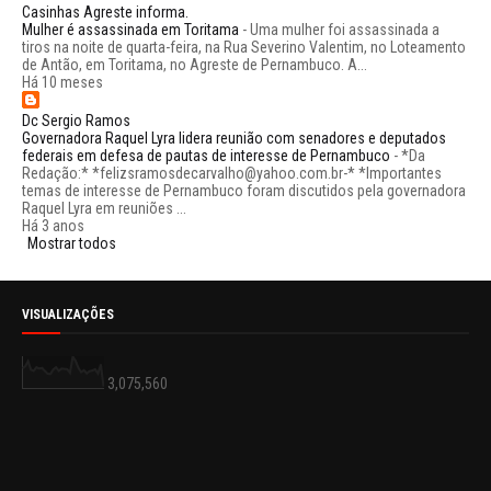
Casinhas Agreste informa.
Mulher é assassinada em Toritama
-
Uma mulher foi assassinada a
tiros na noite de quarta-feira, na Rua Severino Valentim, no Loteamento
de Antão, em Toritama, no Agreste de Pernambuco. A...
Há 10 meses
Dc Sergio Ramos
Governadora Raquel Lyra lidera reunião com senadores e deputados
federais em defesa de pautas de interesse de Pernambuco
-
*Da
Redação:* *felizsramosdecarvalho@yahoo.com.br-* *Importantes
temas de interesse de Pernambuco foram discutidos pela governadora
Raquel Lyra em reuniões ...
Há 3 anos
Mostrar todos
VISUALIZAÇÕES
3,075,560