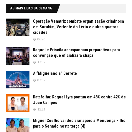
AS MAIS LIDAS DA SEMANA
Operação Venatrix combate organização criminosa
em Surubim, Vertente do Lério e outras quatros
cidades
06:20
Raquel e Priscila acompanham preparativos para
convenção que oficializará chapa
17:32
A “Miguelandia” Derrete
07:07
Datafolha: Raquel Lyra pontua em 48% contra 42% de
João Campos
15:21
Miguel Coelho vai declarar apoio a Mendonça Filho
para o Senado nesta terça (4)