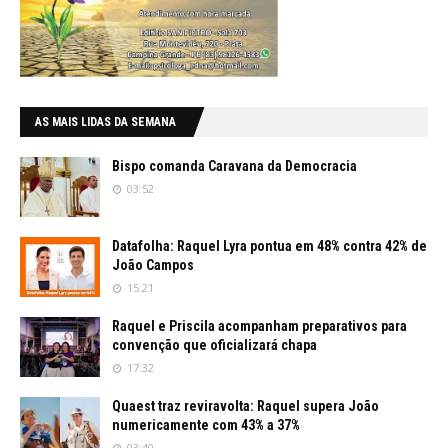
AS MAIS LIDAS DA SEMANA
Bispo comanda Caravana da Democracia
03:52
Datafolha: Raquel Lyra pontua em 48% contra 42% de
João Campos
15:21
Raquel e Priscila acompanham preparativos para
convenção que oficializará chapa
17:32
Quaest traz reviravolta: Raquel supera João
numericamente com 43% a 37%
03:40