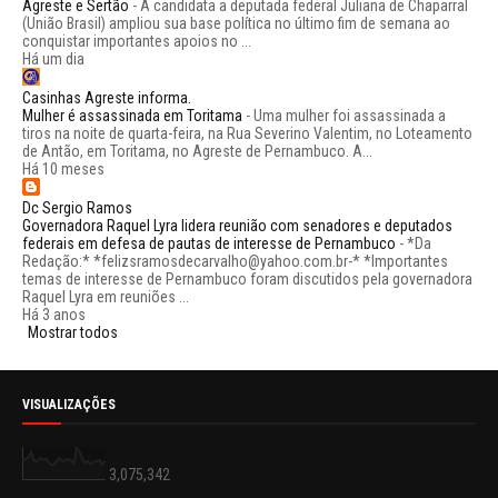
Agreste e Sertão
-
A candidata a deputada federal Juliana de Chaparral
(União Brasil) ampliou sua base política no último fim de semana ao
conquistar importantes apoios no ...
Há um dia
Casinhas Agreste informa.
Mulher é assassinada em Toritama
-
Uma mulher foi assassinada a
tiros na noite de quarta-feira, na Rua Severino Valentim, no Loteamento
de Antão, em Toritama, no Agreste de Pernambuco. A...
Há 10 meses
Dc Sergio Ramos
Governadora Raquel Lyra lidera reunião com senadores e deputados
federais em defesa de pautas de interesse de Pernambuco
-
*Da
Redação:* *felizsramosdecarvalho@yahoo.com.br-* *Importantes
temas de interesse de Pernambuco foram discutidos pela governadora
Raquel Lyra em reuniões ...
Há 3 anos
Mostrar todos
VISUALIZAÇÕES
3,075,342