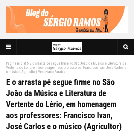
Página inicial
E o arrasta pé segue firme no São João da Música e Literatura de
Vertente do Lério, em homenagem aos professores: Francisco Ivan, José Carlos e
o músico (Agricultor) Veneziano Saraiva.
E o arrasta pé segue firme no São
João da Música e Literatura de
Vertente do Lério, em homenagem
aos professores: Francisco Ivan,
José Carlos e o músico (Agricultor)