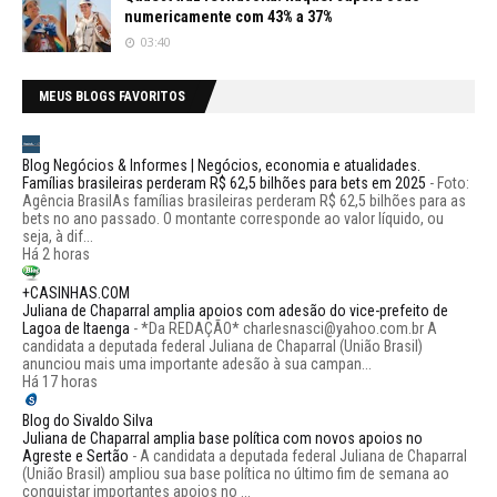
numericamente com 43% a 37%
03:40
MEUS BLOGS FAVORITOS
Blog Negócios & Informes | Negócios, economia e atualidades.
Famílias brasileiras perderam R$ 62,5 bilhões para bets em 2025
-
Foto:
Agência BrasilAs famílias brasileiras perderam R$ 62,5 bilhões para as
bets no ano passado. O montante corresponde ao valor líquido, ou
seja, à dif...
Há 2 horas
+CASINHAS.COM
Juliana de Chaparral amplia apoios com adesão do vice-prefeito de
Lagoa de Itaenga
-
*Da REDAÇÃO* charlesnasci@yahoo.com.br A
candidata a deputada federal Juliana de Chaparral (União Brasil)
anunciou mais uma importante adesão à sua campan...
Há 17 horas
Blog do Sivaldo Silva
Juliana de Chaparral amplia base política com novos apoios no
Agreste e Sertão
-
A candidata a deputada federal Juliana de Chaparral
(União Brasil) ampliou sua base política no último fim de semana ao
conquistar importantes apoios no ...