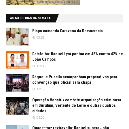
AS MAIS LIDAS DA SEMANA
Bispo comanda Caravana da Democracia
03:52
Datafolha: Raquel Lyra pontua em 48% contra 42% de
João Campos
15:21
Raquel e Priscila acompanham preparativos para
convenção que oficializará chapa
17:32
Operação Venatrix combate organização criminosa
em Surubim, Vertente do Lério e outras quatros
cidades
06:20
Quaest traz reviravolta: Raquel supera João