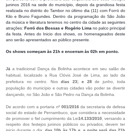
juninos 2016 na sede do município, depois da grandiosa festa
realizada no distrito do Tambor no último dia (11) com Forró do
Kilo e Bruno Fagundes. Dentro da programação do São João
da música e literatura teremos no centro da cidade as seguintes
atrações:
Forró dos Bossas e Rogério Lima
no palco principal
da festa. Antes do Inicio dos shows, os homenageados deste
ano serão apresentados ao público presente.
Os shows começam às 21h e encerram às 02h em ponto.
Já
a tradicional Dança da Bolinha acontece em seu salão de
habitual, localizado a Rua Clóvis José de Lima, ao lado da
prefeitura no centro. Nos
dias 23; e 28
de junho, toda
população do município e outras cidades vão poder se divertir
dançando, no São João e São Pedro na Dança da Bolinha.
De acordo com a portaria nº
001/2016
da secretaria de defesa
social do estado de Pernambuco, que considera a necessidade
de promover o fiel cumprimento da Lei
14.133/2010
, versando a
respeito dos festejos juninos públicos ou privados, devem ter
inicio durante o dia,
das 10h às 17h e, a noite será das 21h