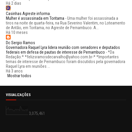
Há 2 dias
Casinhas Agreste informa.
Mulher é assassinada em Toritama
-
Uma mulher foi assassinada a
tiros na noite de quarta-feira, na Rua Severino Valentim, no Loteamento
de Antão, em Toritama, no Agreste de Pernambuco. A...
Há 10 meses
Dc Sergio Ramos
Governadora Raquel Lyra lidera reunião com senadores e deputados
federais em defesa de pautas de interesse de Pernambuco
-
*Da
Redação:* *felizsramosdecarvalho@yahoo.com.br-* *Importantes
temas de interesse de Pernambuco foram discutidos pela governadora
Raquel Lyra em reuniões ...
Há 3 anos
Mostrar todos
VISUALIZAÇÕES
3,075,461