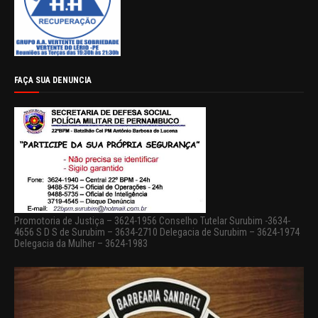
FAÇA SUA DENUNCIA
Promotoria de Justiça – 3624-1956 Conselho Tutelar Surubim -3634-
4656 S D S de Surubim – 3634-2710 Delegacia de Surubim – 3624-1974
Delegacia da Mulher – 3624-1983