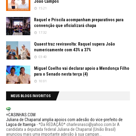
João Campos
15:21
Raquel e Priscila acompanham preparativos para
convenção que oficializará chapa
17:32
Quaest traz reviravolta: Raquel supera João
numericamente com 43% a 37%
03:40
Miguel Coelho vai declarar apoio a Mendonça Filho
para o Senado nesta terça (4)
10:01
MEUS BLOGS FAVORITOS
+CASINHAS.COM
Juliana de Chaparral amplia apoios com adesão do vice-prefeito de
Lagoa de Itaenga
-
*Da REDAÇÃO* charlesnasci@yahoo.com.br A
candidata a deputada federal Juliana de Chaparral (União Brasil)
anunciou mais uma importante adesão à sua campan...