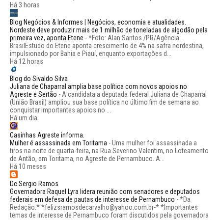
Há 3 horas
Blog Negócios & Informes | Negócios, economia e atualidades.
Nordeste deve produzir mais de 1 milhão de toneladas de algodão pela
primeira vez, aponta Etene
-
*Foto: Alan Santos /PR/Agência
BrasilEstudo do Etene aponta crescimento de 4% na safra nordestina,
impulsionado por Bahia e Piauí, enquanto exportações d...
Há 12 horas
Blog do Sivaldo Silva
Juliana de Chaparral amplia base política com novos apoios no
Agreste e Sertão
-
A candidata a deputada federal Juliana de Chaparral
(União Brasil) ampliou sua base política no último fim de semana ao
conquistar importantes apoios no ...
Há um dia
Casinhas Agreste informa.
Mulher é assassinada em Toritama
-
Uma mulher foi assassinada a
tiros na noite de quarta-feira, na Rua Severino Valentim, no Loteamento
de Antão, em Toritama, no Agreste de Pernambuco. A...
Há 10 meses
Dc Sergio Ramos
Governadora Raquel Lyra lidera reunião com senadores e deputados
federais em defesa de pautas de interesse de Pernambuco
-
*Da
Redação:* *felizsramosdecarvalho@yahoo.com.br-* *Importantes
temas de interesse de Pernambuco foram discutidos pela governadora