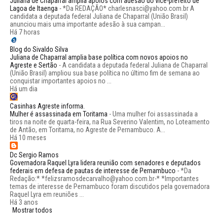
Juliana de Chaparral amplia apoios com adesão do vice-prefeito de
Lagoa de Itaenga
-
*Da REDAÇÃO* charlesnasci@yahoo.com.br A
candidata a deputada federal Juliana de Chaparral (União Brasil)
anunciou mais uma importante adesão à sua campan...
Há 7 horas
Blog do Sivaldo Silva
Juliana de Chaparral amplia base política com novos apoios no
Agreste e Sertão
-
A candidata a deputada federal Juliana de Chaparral
(União Brasil) ampliou sua base política no último fim de semana ao
conquistar importantes apoios no ...
Há um dia
Casinhas Agreste informa.
Mulher é assassinada em Toritama
-
Uma mulher foi assassinada a
tiros na noite de quarta-feira, na Rua Severino Valentim, no Loteamento
de Antão, em Toritama, no Agreste de Pernambuco. A...
Há 10 meses
Dc Sergio Ramos
Governadora Raquel Lyra lidera reunião com senadores e deputados
federais em defesa de pautas de interesse de Pernambuco
-
*Da
Redação:* *felizsramosdecarvalho@yahoo.com.br-* *Importantes
temas de interesse de Pernambuco foram discutidos pela governadora
Raquel Lyra em reuniões ...
Há 3 anos
Mostrar todos