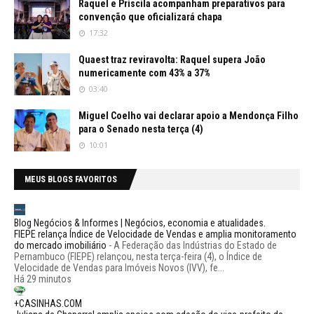
Raquel e Priscila acompanham preparativos para
convenção que oficializará chapa
17:32
Quaest traz reviravolta: Raquel supera João
numericamente com 43% a 37%
03:40
Miguel Coelho vai declarar apoio a Mendonça Filho
para o Senado nesta terça (4)
10:01
MEUS BLOGS FAVORITOS
Blog Negócios & Informes | Negócios, economia e atualidades.
FIEPE relança Índice de Velocidade de Vendas e amplia monitoramento
do mercado imobiliário
-
A Federação das Indústrias do Estado de
Pernambuco (FIEPE) relançou, nesta terça-feira (4), o Índice de
Velocidade de Vendas para Imóveis Novos (IVV), fe...
Há 29 minutos
+CASINHAS.COM