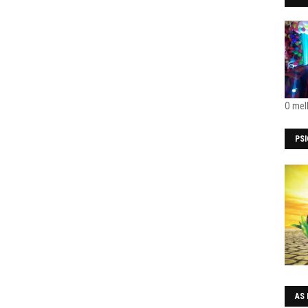
O mel
PS
AS 