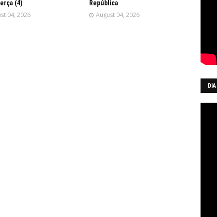
terça (4)
República
st 04, 2026
August 04, 2026
DIA