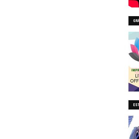
GR
EST