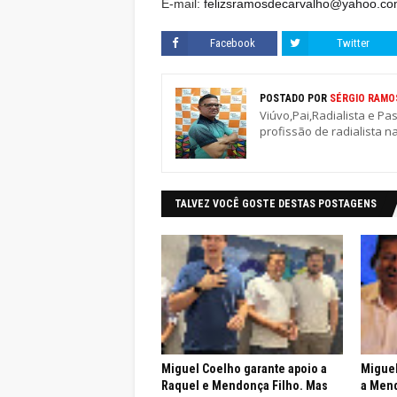
E-mail:
felizsramosdecarvalho@yahoo.co
Facebook
Twitter
POSTADO POR
SÉRGIO RAMO
Viúvo,Pai,Radialista e Pa
profissão de radialista n
TALVEZ VOCÊ GOSTE DESTAS POSTAGENS
Miguel Coelho garante apoio a
Miguel
Raquel e Mendonça Filho. Mas
a Mend