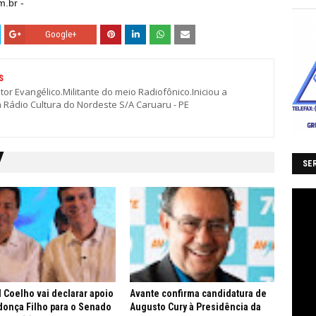
m.br
-
Google+
S
stor Evangélico.Militante do meio Radiofônico.Iniciou a
a Rádio Cultura do Nordeste S/A Caruaru - PE
SER
 Coelho vai declarar apoio
Avante confirma candidatura de
onça Filho para o Senado
Augusto Cury à Presidência da