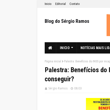
Inicio
Editorial
Contato
Blog do Sérgio Ramos
INICIO
NOTÍCIAS MAIS LI
Página inicial
Palestra: Benefícios do INSS por in
Palestra: Benefícios do
conseguir?
Sérgio Ramos
08:03