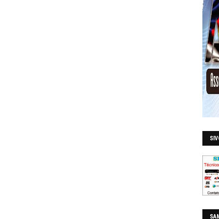
SI
SAM