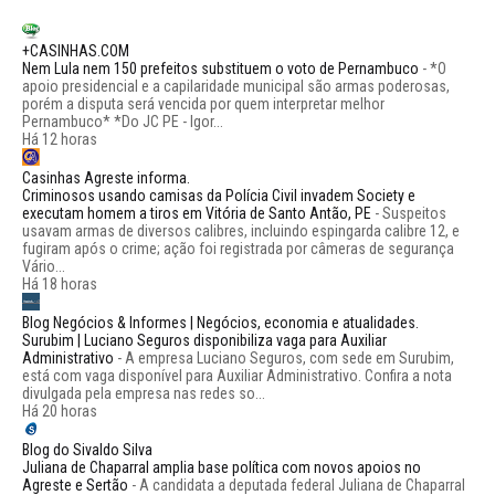
+CASINHAS.COM
Nem Lula nem 150 prefeitos substituem o voto de Pernambuco
-
*O
apoio presidencial e a capilaridade municipal são armas poderosas,
porém a disputa será vencida por quem interpretar melhor
Pernambuco* *Do JC PE - Igor...
Há 12 horas
Casinhas Agreste informa.
Criminosos usando camisas da Polícia Civil invadem Society e
executam homem a tiros em Vitória de Santo Antão, PE
-
Suspeitos
usavam armas de diversos calibres, incluindo espingarda calibre 12, e
fugiram após o crime; ação foi registrada por câmeras de segurança
Vário...
Há 18 horas
Blog Negócios & Informes | Negócios, economia e atualidades.
Surubim | Luciano Seguros disponibiliza vaga para Auxiliar
Administrativo
-
A empresa Luciano Seguros, com sede em Surubim,
está com vaga disponível para Auxiliar Administrativo. Confira a nota
divulgada pela empresa nas redes so...
Há 20 horas
Blog do Sivaldo Silva
Juliana de Chaparral amplia base política com novos apoios no
Agreste e Sertão
-
A candidata a deputada federal Juliana de Chaparral