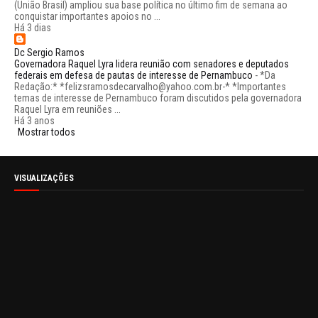
(União Brasil) ampliou sua base política no último fim de semana ao
conquistar importantes apoios no ...
Há 3 dias
Dc Sergio Ramos
Governadora Raquel Lyra lidera reunião com senadores e deputados
federais em defesa de pautas de interesse de Pernambuco
-
*Da
Redação:* *felizsramosdecarvalho@yahoo.com.br-* *Importantes
temas de interesse de Pernambuco foram discutidos pela governadora
Raquel Lyra em reuniões ...
Há 3 anos
Mostrar todos
VISUALIZAÇÕES