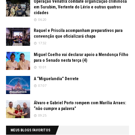
Operação Venatrix combate organização criminosa
em Surubim, Vertente do Lério e outras quatros
cidades
06:20
Raquel e Priscila acompanham preparativos para
convenção que oficializará chapa
17:32
Miguel Coelho vai declarar apoio a Mendonça Filho
para o Senado nesta terça (4)
10:01
A “Miguelandia” Derrete
07:07
Álvaro e Gabriel Porto rompem com Marília Arraes:
“não cumpre a palavra”
09:25
MEUS BLOGS FAVORITOS