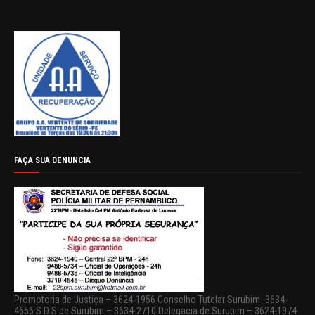
FAÇA SUA DENUNCIA
Promotoria de Justiça – 3624-1956 Conselho Tutelar Surubim -3634-
4656 S D S de Surubim – 3634-2710 Delegacia de Surubim – 3624-1974