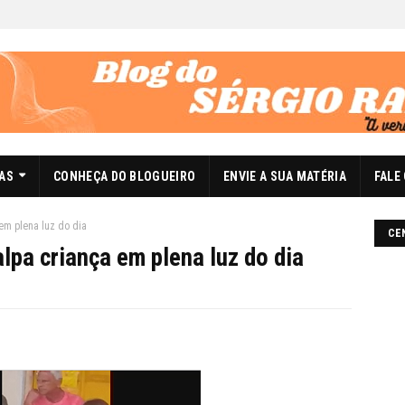
DAS
CONHEÇA DO BLOGUEIRO
ENVIE A SUA MATÉRIA
FALE
m plena luz do dia
CE
pa criança em plena luz do dia