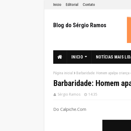
Inicio
Editorial
Contato
Blog do Sérgio Ramos
INICIO
NOTÍCIAS MAIS LI
Página inicial
Barbaridade: Homem apalpa criança e
Barbaridade: Homem apal
Sérgio Ramos
14:35
Do Calpiche.Com