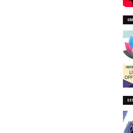
GR
EST