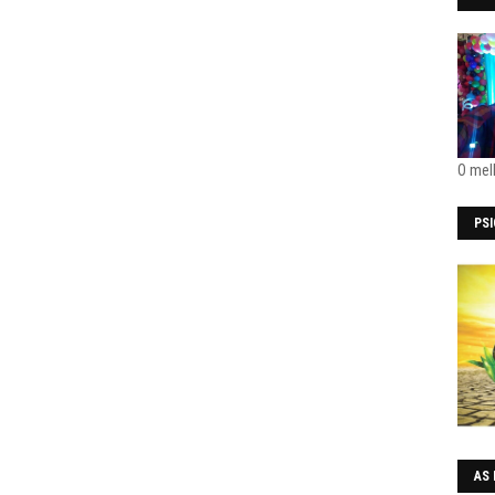
O mel
PS
AS 