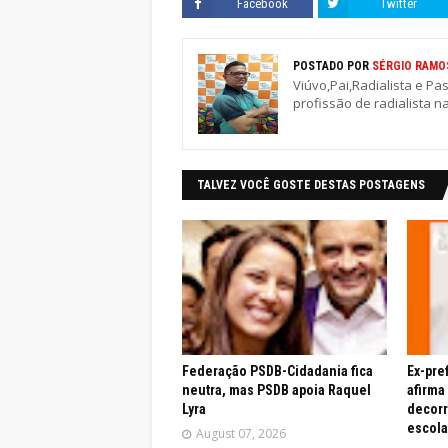
Facebook
Twitter
POSTADO POR
SÉRGIO RAMO
Viúvo,Pai,Radialista e Pa
profissão de radialista n
TALVEZ VOCÊ GOSTE DESTAS POSTAGENS
Federação PSDB-Cidadania fica
Ex-pre
neutra, mas PSDB apoia Raquel
afirma
Lyra
decor
escola
August 07, 2026