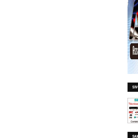
SI
SAM