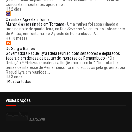
conquistar importantes apoios no ...
Há 2 dias
Casinhas Agreste informa.
Mulher é assassinada em Toritama
-
Uma mulher foi assassinada a
tiros na noite de quarta-feira, na Rua Severino Valentim, no Loteamento
de Antão, em Toritama, no Agreste de Pernambuco. A...
Há 10 meses
Dc Sergio Ramos
Governadora Raquel Lyra lidera reunião com senadores e deputados
federais em defesa de pautas de interesse de Pernambuco
-
*Da
Redação:* *felizsramosdecarvalho@yahoo.com.br-* *Importantes
temas de interesse de Pernambuco foram discutidos pela governadora
Raquel Lyra em reuniões ...
Há 3 anos
Mostrar todos
VISUALIZAÇÕES
3,075,590