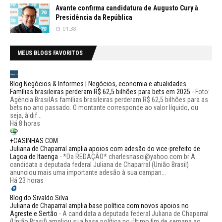
Avante confirma candidatura de Augusto Cury à
Presidência da República
01:38
MEUS BLOGS FAVORITOS
Blog Negócios & Informes | Negócios, economia e atualidades.
Famílias brasileiras perderam R$ 62,5 bilhões para bets em 2025
-
Foto:
Agência BrasilAs famílias brasileiras perderam R$ 62,5 bilhões para as
bets no ano passado. O montante corresponde ao valor líquido, ou
seja, à dif...
Há 8 horas
+CASINHAS.COM
Juliana de Chaparral amplia apoios com adesão do vice-prefeito de
Lagoa de Itaenga
-
*Da REDAÇÃO* charlesnasci@yahoo.com.br A
candidata a deputada federal Juliana de Chaparral (União Brasil)
anunciou mais uma importante adesão à sua campan...
Há 23 horas
Blog do Sivaldo Silva
Juliana de Chaparral amplia base política com novos apoios no
Agreste e Sertão
-
A candidata a deputada federal Juliana de Chaparral
(União Brasil) ampliou sua base política no último fim de semana ao