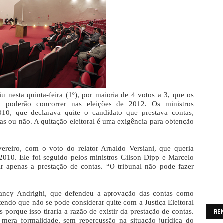
iu nesta quinta-feira (1º), por maioria de 4 votos a 3, que os
o poderão concorrer nas eleições de 2012. Os ministros
10, que declarava quite o candidato que prestava contas,
s ou não. A quitação eleitoral é uma exigência para obtenção
reiro, com o voto do relator Arnaldo Versiani, que queria
2010. Ele foi seguido pelos ministros Gilson Dipp e Marcelo
ir apenas a prestação de contas. “O tribunal não pode fazer
 Nancy Andrighi, que defendeu a aprovação das contas como
tendo que não se pode considerar quite com a Justiça Eleitoral
porque isso tiraria a razão de existir da prestação de contas.
RE
 mera formalidade, sem repercussão na situação jurídica do