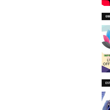
GR
EST