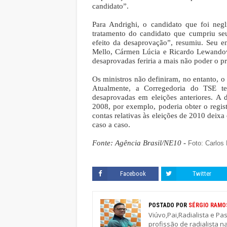
candidato”.
Para Andrighi, o candidato que foi neg
tratamento do candidato que cumpriu se
efeito da desaprovação”, resumiu. Seu 
Mello, Cármen Lúcia e Ricardo Lewandow
desaprovadas feriria a mais não poder o p
Os ministros não definiram, no entanto, o 
Atualmente, a Corregedoria do TSE te
desaprovadas em eleições anteriores. A
2008, por exemplo, poderia obter o regis
contas relativas às eleições de 2010 deixa 
caso a caso.
Fonte: Agência Brasil/NE10 -
Foto: Carlo
Facebook
Twitter
POSTADO POR
SÉRGIO RAMO
Viúvo,Pai,Radialista e Pa
profissão de radialista n