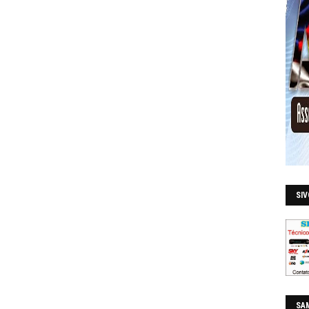
SI
SAM