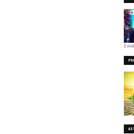
O mel
PS
AS 