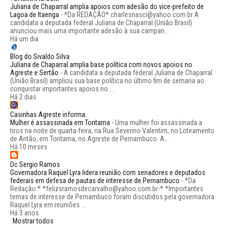
Juliana de Chaparral amplia apoios com adesão do vice-prefeito de
Lagoa de Itaenga
-
*Da REDAÇÃO* charlesnasci@yahoo.com.br A
candidata a deputada federal Juliana de Chaparral (União Brasil)
anunciou mais uma importante adesão à sua campan...
Há um dia
Blog do Sivaldo Silva
Juliana de Chaparral amplia base política com novos apoios no
Agreste e Sertão
-
A candidata a deputada federal Juliana de Chaparral
(União Brasil) ampliou sua base política no último fim de semana ao
conquistar importantes apoios no ...
Há 2 dias
Casinhas Agreste informa.
Mulher é assassinada em Toritama
-
Uma mulher foi assassinada a
tiros na noite de quarta-feira, na Rua Severino Valentim, no Loteamento
de Antão, em Toritama, no Agreste de Pernambuco. A...
Há 10 meses
Dc Sergio Ramos
Governadora Raquel Lyra lidera reunião com senadores e deputados
federais em defesa de pautas de interesse de Pernambuco
-
*Da
Redação:* *felizsramosdecarvalho@yahoo.com.br-* *Importantes
temas de interesse de Pernambuco foram discutidos pela governadora
Raquel Lyra em reuniões ...
Há 3 anos
Mostrar todos