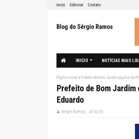
Inicio
Editorial
Contato
Blog do Sérgio Ramos
INICIO
NOTÍCIAS MAIS LI
Página inicial
Prefeito de Bom Jardim expulso do P
Prefeito de Bom Jardim 
Eduardo
Sérgio Ramos
02:35