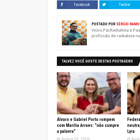
Facebook
Twitter
POSTADO POR
SÉRGIO RAMO
Viúvo,Pai,Radialista e Pa
profissão de radialista n
TALVEZ VOCÊ GOSTE DESTAS POSTAGENS
Álvaro e Gabriel Porto rompem
Federa
com Marília Arraes: “não cumpre
neutra
a palavra”
Lyra
August 07, 2026
Augu