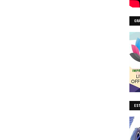
GR
EST