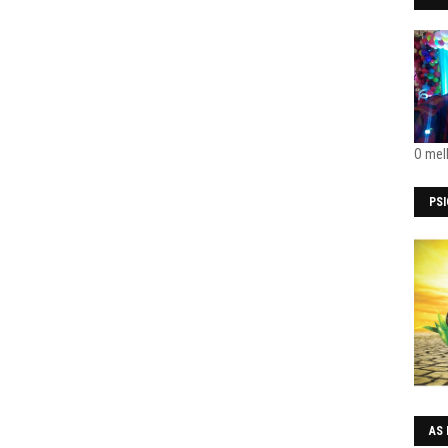
O mel
PS
AS 