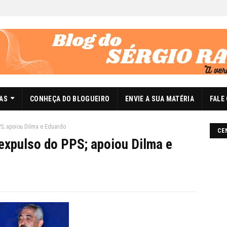
DAS
CONHEÇA DO BLOGUEIRO
ENVIE A SUA MATÉRIA
FALE
PS; apoiou Dilma e Eduardo
CE
expulso do PPS; apoiou Dilma e