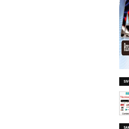
SI
SAM