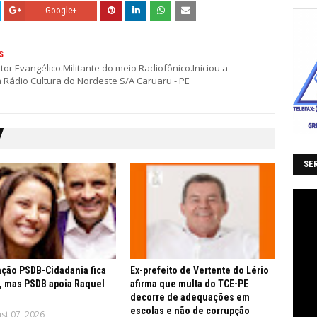
Google+
S
stor Evangélico.Militante do meio Radiofônico.Iniciou a
a Rádio Cultura do Nordeste S/A Caruaru - PE
SER
ção PSDB-Cidadania fica
Ex-prefeito de Vertente do Lério
, mas PSDB apoia Raquel
afirma que multa do TCE-PE
decorre de adequações em
escolas e não de corrupção
st 07, 2026