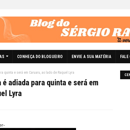
DAS
CONHEÇA DO BLOGUEIRO
ENVIE A SUA MATÉRIA
FALE
ra quinta e será em Caruaru, ao lado de Raquel Lyra
CE
a é adiada para quinta e será em
el Lyra
br-