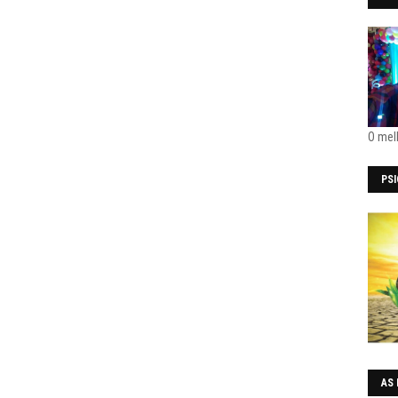
O mel
PS
AS 