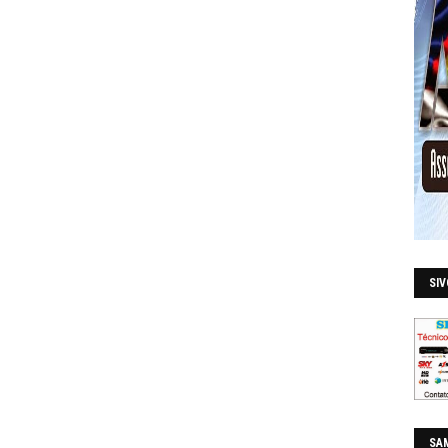
SI
SAM