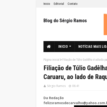
Inicio
Editorial
Contato
Blog do Sérgio Ramos
INICIO
NOTÍCIAS MAIS LI
Página inicial
Filiação de Túlio Gadêlha é adiada pa
Filiação de Túlio Gadêlh
Caruaru, ao lado de Raqu
Sérgio Ramos
06:41
Da Redação
felizsramosdecarvalho@yahoo.com.