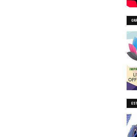
GR
EST