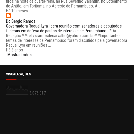
tiros na noite de quarta-feira, na Rua Severino Valentim, no Loteamento
de Antão, em Toritama, no Agreste de Pernambuco. A...
Há 10 meses
Dc Sergio Ramos
Governadora Raquel Lyra lidera reunião com senadores e deputados
federais em defesa de pautas de interesse de Pernambuco
-
*Da
Redação:* *felizsramosdecarvalho@yahoo.com.br-* *Importantes
temas de interesse de Pernambuco foram discutidos pela governadora
Raquel Lyra em reuniões ...
Há 3 anos
Mostrar todos
VISUALIZAÇÕES
3,075,017