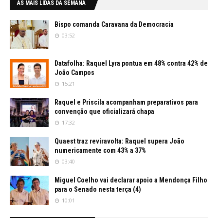
AS MAIS LIDAS DA SEMANA
Bispo comanda Caravana da Democracia
03:52
Datafolha: Raquel Lyra pontua em 48% contra 42% de
João Campos
15:21
Raquel e Priscila acompanham preparativos para
convenção que oficializará chapa
17:32
Quaest traz reviravolta: Raquel supera João
numericamente com 43% a 37%
03:40
Miguel Coelho vai declarar apoio a Mendonça Filho
para o Senado nesta terça (4)
10:01