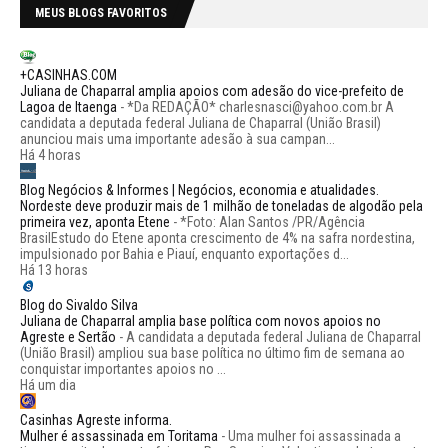
MEUS BLOGS FAVORITOS
+CASINHAS.COM
Juliana de Chaparral amplia apoios com adesão do vice-prefeito de
Lagoa de Itaenga
-
*Da REDAÇÃO* charlesnasci@yahoo.com.br A
candidata a deputada federal Juliana de Chaparral (União Brasil)
anunciou mais uma importante adesão à sua campan...
Há 4 horas
Blog Negócios & Informes | Negócios, economia e atualidades.
Nordeste deve produzir mais de 1 milhão de toneladas de algodão pela
primeira vez, aponta Etene
-
*Foto: Alan Santos /PR/Agência
BrasilEstudo do Etene aponta crescimento de 4% na safra nordestina,
impulsionado por Bahia e Piauí, enquanto exportações d...
Há 13 horas
Blog do Sivaldo Silva
Juliana de Chaparral amplia base política com novos apoios no
Agreste e Sertão
-
A candidata a deputada federal Juliana de Chaparral
(União Brasil) ampliou sua base política no último fim de semana ao
conquistar importantes apoios no ...
Há um dia
Casinhas Agreste informa.
Mulher é assassinada em Toritama
-
Uma mulher foi assassinada a