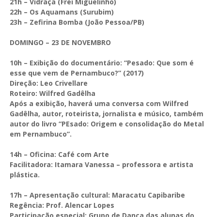
21h – Vidraça (Frei Miguelinho)
22h – Os Aquamans (Surubim)
23h – Zefirina Bomba (João Pessoa/PB)
DOMINGO – 23 DE NOVEMBRO
10h – Exibição do documentário: “Pesado: Que som é
esse que vem de Pernambuco?” (2017)
Direção: Leo Crivellare
Roteiro: Wilfred Gadêlha
Após a exibição, haverá uma conversa com Wilfred
Gadêlha, autor, roteirista, jornalista e músico, também
autor do livro “PEsado: Origem e consolidação do Metal
em Pernambuco”.
14h – Oficina: Café com Arte
Facilitadora: Itamara Vanessa – professora e artista
plástica.
17h – Apresentação cultural: Maracatu Capibaribe
Regência: Prof. Alencar Lopes
Participação especial: Grupo de Dança das alunas do