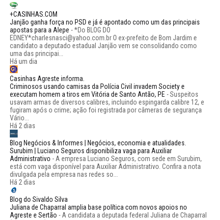
+CASINHAS.COM
Janjão ganha força no PSD e já é apontado como um das principais
apostas para a Alepe
-
*Do BLOG DO
EDNEY*charlesnasci@yahoo.com.br O ex-prefeito de Bom Jardim e
candidato a deputado estadual Janjão vem se consolidando como
uma das principai...
Há um dia
Casinhas Agreste informa.
Criminosos usando camisas da Polícia Civil invadem Society e
executam homem a tiros em Vitória de Santo Antão, PE
-
Suspeitos
usavam armas de diversos calibres, incluindo espingarda calibre 12, e
fugiram após o crime; ação foi registrada por câmeras de segurança
Vário...
Há 2 dias
Blog Negócios & Informes | Negócios, economia e atualidades.
Surubim | Luciano Seguros disponibiliza vaga para Auxiliar
Administrativo
-
A empresa Luciano Seguros, com sede em Surubim,
está com vaga disponível para Auxiliar Administrativo. Confira a nota
divulgada pela empresa nas redes so...
Há 2 dias
Blog do Sivaldo Silva
Juliana de Chaparral amplia base política com novos apoios no
Agreste e Sertão
-
A candidata a deputada federal Juliana de Chaparral