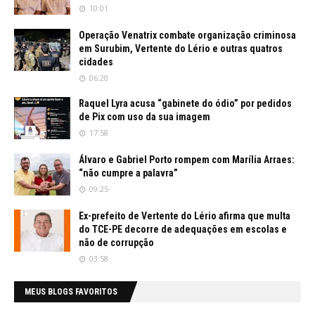
10:01
Operação Venatrix combate organização criminosa
em Surubim, Vertente do Lério e outras quatros
cidades
06:20
Raquel Lyra acusa “gabinete do ódio” por pedidos
de Pix com uso da sua imagem
17:58
Álvaro e Gabriel Porto rompem com Marília Arraes:
“não cumpre a palavra”
09:25
Ex-prefeito de Vertente do Lério afirma que multa
do TCE-PE decorre de adequações em escolas e
não de corrupção
03:58
MEUS BLOGS FAVORITOS