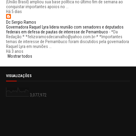
(União Brasil) ampliou sua base política no último fim de semana ao
conquistar importantes apoios no ...
Há 5 dias
Dc Sergio Ramos
Governadora Raquel Lyra lidera reunião com senadores e deputados
federais em defesa de pautas de interesse de Pernambuco
-
*Da
Redação:* *felizsramosdecarvalho@yahoo.com.br-* *Importantes
temas de interesse de Pernambuco foram discutidos pela governadora
Raquel Lyra em reuniões ...
Há 3 anos
Mostrar todos
VISUALIZAÇÕES
3,077,972