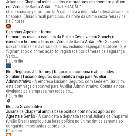
Juliana de Chaparral reúne aliados e moradores em encontro político
em Vitória de Santo Antão
-
*Da REDAÇÃO*
charlesnasci@yahoo.com.br A candidata a deputada federal Juliana de
Chaparral (União Brasil) participou, na noite da última sexta-feira (7 de...
Há 3 horas
Casinhas Agreste informa.
Criminosos usando camisas da Polícia Civil invadem Society e
executam homem a tiros em Vitória de Santo Antão, PE
-
Suspeitos
usavam armas de diversos calibres, incluindo espingarda calibre 12, e
fugiram após o crime; ação foi registrada por câmeras de segurança
Vário...
Há um dia
Blog Negócios & Informes | Negócios, economia e atualidades.
Surubim | Luciano Seguros disponibiliza vaga para Auxiliar
Administrativo
-
A empresa Luciano Seguros, com sede em Surubim,
está com vaga disponível para Auxiliar Administrativo. Confira a nota
divulgada pela empresa nas redes so...
Há um dia
Blog do Sivaldo Silva
Juliana de Chaparral amplia base política com novos apoios no
Agreste e Sertão
-
A candidata a deputada federal Juliana de Chaparral
(União Brasil) ampliou sua base política no último fim de semana ao
conquistar importantes apoios no ...
Há 4 dias