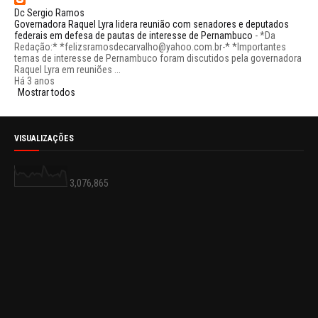
Dc Sergio Ramos
Governadora Raquel Lyra lidera reunião com senadores e deputados
federais em defesa de pautas de interesse de Pernambuco
-
*Da
Redação:* *felizsramosdecarvalho@yahoo.com.br-* *Importantes
temas de interesse de Pernambuco foram discutidos pela governadora
Raquel Lyra em reuniões ...
Há 3 anos
Mostrar todos
VISUALIZAÇÕES
3,076,865