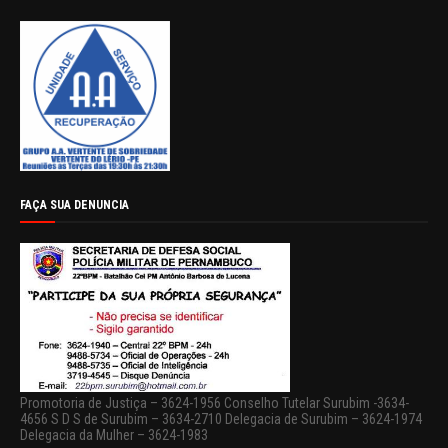
FAÇA SUA DENUNCIA
Promotoria de Justiça – 3624-1956 Conselho Tutelar Surubim -3634-
4656 S D S de Surubim – 3634-2710 Delegacia de Surubim – 3624-1974
Delegacia da Mulher – 3624-1983