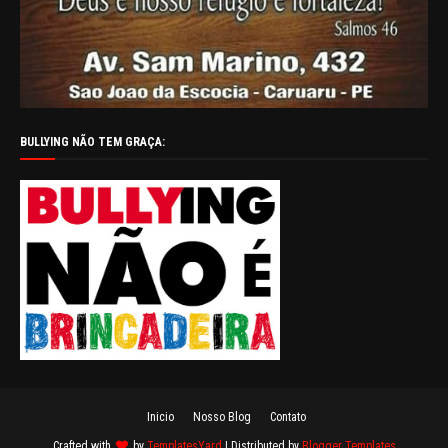
BULLYING NÃO TEM GRAÇA:
Inicio
Nosso Blog
Contato
Crafted with
by
TemplatesYard
| Distributed by
Blogger Templates