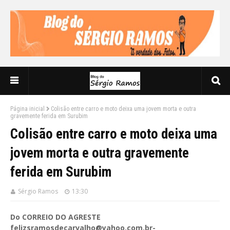
Página inicial
Colisão entre carro e moto deixa uma jovem morta e outra
gravemente ferida em Surubim
Colisão entre carro e moto deixa uma
jovem morta e outra gravemente
ferida em Surubim
Sérgio Ramos
13:30
Do CORREIO DO AGRESTE
felizsramosdecarvalho@yahoo.com.br-