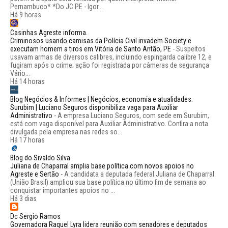
Pernambuco* *Do JC PE - Igor...
Há 9 horas
Casinhas Agreste informa.
Criminosos usando camisas da Polícia Civil invadem Society e
executam homem a tiros em Vitória de Santo Antão, PE
-
Suspeitos
usavam armas de diversos calibres, incluindo espingarda calibre 12, e
fugiram após o crime; ação foi registrada por câmeras de segurança
Vário...
Há 14 horas
Blog Negócios & Informes | Negócios, economia e atualidades.
Surubim | Luciano Seguros disponibiliza vaga para Auxiliar
Administrativo
-
A empresa Luciano Seguros, com sede em Surubim,
está com vaga disponível para Auxiliar Administrativo. Confira a nota
divulgada pela empresa nas redes so...
Há 17 horas
Blog do Sivaldo Silva
Juliana de Chaparral amplia base política com novos apoios no
Agreste e Sertão
-
A candidata a deputada federal Juliana de Chaparral
(União Brasil) ampliou sua base política no último fim de semana ao
conquistar importantes apoios no ...
Há 3 dias
Dc Sergio Ramos
Governadora Raquel Lyra lidera reunião com senadores e deputados