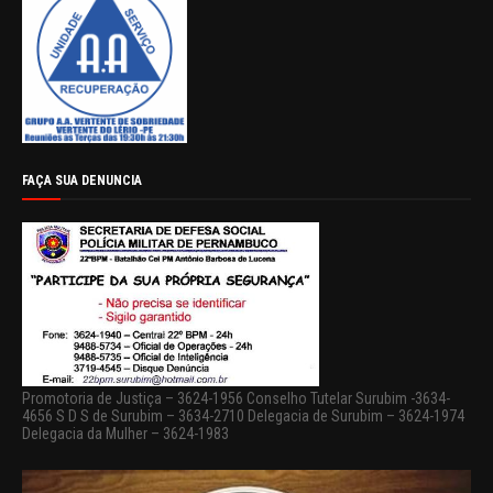
FAÇA SUA DENUNCIA
Promotoria de Justiça – 3624-1956 Conselho Tutelar Surubim -3634-
4656 S D S de Surubim – 3634-2710 Delegacia de Surubim – 3624-1974
Delegacia da Mulher – 3624-1983