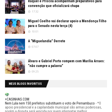
Raquel e Priscila acompanham preparativos para
convenção que oficializará chapa
17:32
Miguel Coelho vai declarar apoio a Mendonça Filho
para o Senado nesta terça (4)
10:01
A “Miguelandia” Derrete
07:07
Álvaro e Gabriel Porto rompem com Marília Arraes:
“não cumpre a palavra”
09:25
MEUS BLOGS FAVORITOS
+CASINHAS.COM
Nem Lula nem 150 prefeitos substituem o voto de Pernambuco
-
*O
apoio presidencial e a capilaridade municipal são armas poderosas,
porém a disputa será vencida por quem interpretar melhor