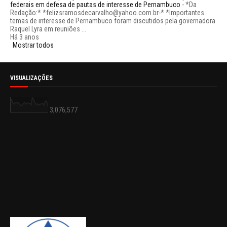
federais em defesa de pautas de interesse de Pernambuco
-
*Da
Redação:* *felizsramosdecarvalho@yahoo.com.br-* *Importantes
temas de interesse de Pernambuco foram discutidos pela governadora
Raquel Lyra em reuniões ...
Há 3 anos
Mostrar todos
VISUALIZAÇÕES
3,076,577