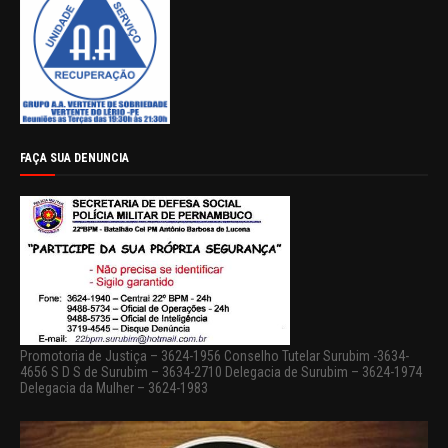
FAÇA SUA DENUNCIA
Promotoria de Justiça – 3624-1956 Conselho Tutelar Surubim -3634-
4656 S D S de Surubim – 3634-2710 Delegacia de Surubim – 3624-1974
Delegacia da Mulher – 3624-1983