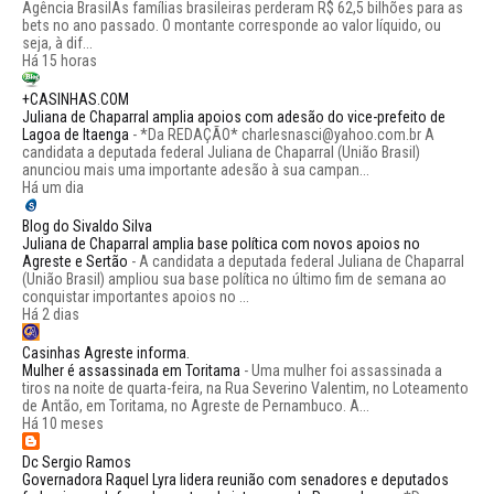
Agência BrasilAs famílias brasileiras perderam R$ 62,5 bilhões para as
bets no ano passado. O montante corresponde ao valor líquido, ou
seja, à dif...
Há 15 horas
+CASINHAS.COM
Juliana de Chaparral amplia apoios com adesão do vice-prefeito de
Lagoa de Itaenga
-
*Da REDAÇÃO* charlesnasci@yahoo.com.br A
candidata a deputada federal Juliana de Chaparral (União Brasil)
anunciou mais uma importante adesão à sua campan...
Há um dia
Blog do Sivaldo Silva
Juliana de Chaparral amplia base política com novos apoios no
Agreste e Sertão
-
A candidata a deputada federal Juliana de Chaparral
(União Brasil) ampliou sua base política no último fim de semana ao
conquistar importantes apoios no ...
Há 2 dias
Casinhas Agreste informa.
Mulher é assassinada em Toritama
-
Uma mulher foi assassinada a
tiros na noite de quarta-feira, na Rua Severino Valentim, no Loteamento
de Antão, em Toritama, no Agreste de Pernambuco. A...
Há 10 meses
Dc Sergio Ramos
Governadora Raquel Lyra lidera reunião com senadores e deputados