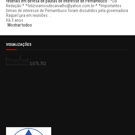
federais em defesa de pautas de interesse de Pernambuco
-
*Da
Redação:* *felizsramosdecarvalho@yahoo.com.br-* *Importantes
temas de interesse de Pernambuco foram discutidos pela governadora
Raquel Lyra em reuniões ...
Há 3 anos
Mostrar todos
VISUALIZAÇÕES
3,075,752