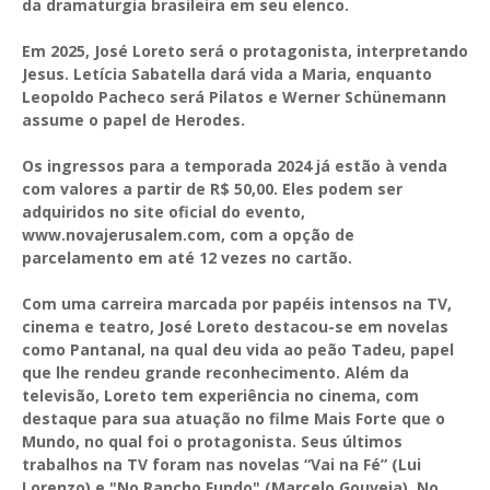
da dramaturgia brasileira em seu elenco.
Em 2025, José Loreto será o protagonista, interpretando
Jesus. Letícia Sabatella dará vida a Maria, enquanto
Leopoldo Pacheco será Pilatos e Werner Schünemann
assume o papel de Herodes.
Os ingressos para a temporada 2024 já estão à venda
com valores a partir de R$ 50,00. Eles podem ser
adquiridos no site oficial do evento,
www.novajerusalem.com, com a opção de
parcelamento em até 12 vezes no cartão.
Com uma carreira marcada por papéis intensos na TV,
cinema e teatro, José Loreto destacou-se em novelas
como Pantanal, na qual deu vida ao peão Tadeu, papel
que lhe rendeu grande reconhecimento. Além da
televisão, Loreto tem experiência no cinema, com
destaque para sua atuação no filme Mais Forte que o
Mundo, no qual foi o protagonista. Seus últimos
trabalhos na TV foram nas novelas “Vai na Fé” (Lui
Lorenzo) e "No Rancho Fundo" (Marcelo Gouveia). No