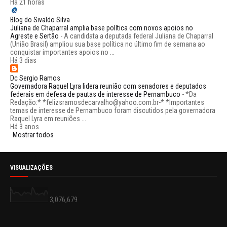
Há 21 horas
Blog do Sivaldo Silva
Juliana de Chaparral amplia base política com novos apoios no
Agreste e Sertão
-
A candidata a deputada federal Juliana de Chaparral
(União Brasil) ampliou sua base política no último fim de semana ao
conquistar importantes apoios no ...
Há 3 dias
Dc Sergio Ramos
Governadora Raquel Lyra lidera reunião com senadores e deputados
federais em defesa de pautas de interesse de Pernambuco
-
*Da
Redação:* *felizsramosdecarvalho@yahoo.com.br-* *Importantes
temas de interesse de Pernambuco foram discutidos pela governadora
Raquel Lyra em reuniões ...
Há 3 anos
Mostrar todos
VISUALIZAÇÕES
3,076,679