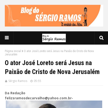
Página inicial
O ator José Loreto será Jesus na Paixão de Cristo de Nova
Jerusalém
O ator José Loreto será Jesus na
Paixão de Cristo de Nova Jerusalém
Sérgio Ramos
05:55
Da Redação
felizsramosdecarvalho@yahoo.com.br-