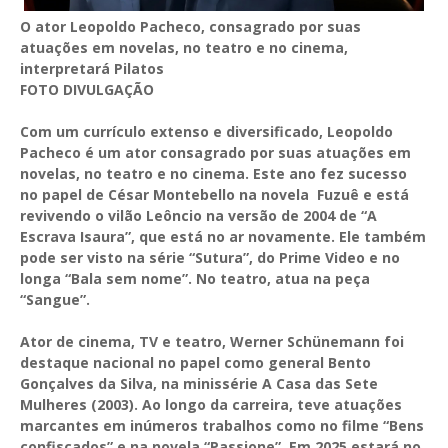
O ator Leopoldo Pacheco, consagrado por suas
atuações em novelas, no teatro e no cinema,
interpretará Pilatos
FOTO DIVULGAÇÃO
Com um currículo extenso e diversificado, Leopoldo
Pacheco é um ator consagrado por suas atuações em
novelas, no teatro e no cinema. Este ano fez sucesso
no papel de César Montebello na novela Fuzuê e está
revivendo o vilão Leôncio na versão de 2004 de “A
Escrava Isaura”, que está no ar novamente. Ele também
pode ser visto na série “Sutura”, do Prime Video e no
longa “Bala sem nome”. No teatro, atua na peça
“Sangue”.
Ator de cinema, TV e teatro, Werner Schünemann foi
destaque nacional no papel como general Bento
Gonçalves da Silva, na minissérie A Casa das Sete
Mulheres (2003). Ao longo da carreira, teve atuações
marcantes em inúmeros trabalhos como no filme “Bens
confiscados” e na novela “Passione”. Em 2025 estará no