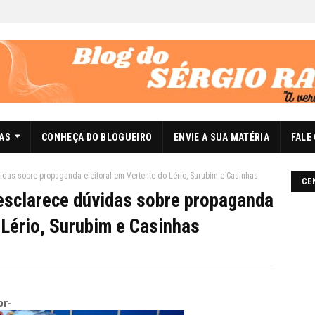
DAS
CONHEÇA DO BLOGUEIRO
ENVIE A SUA MATÉRIA
FALE
vidas sobre propaganda eleitoral em Vertente do Lério, Surubim e Casinhas
CE
i esclarece dúvidas sobre propaganda
 Lério, Surubim e Casinhas
br-