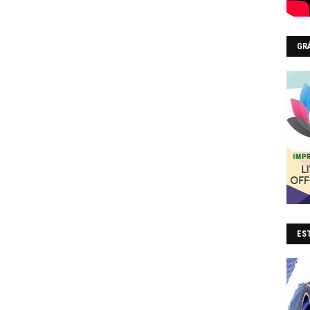
GR
EST