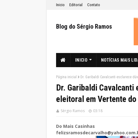
Inicio
Editorial
Contato
Blog do Sérgio Ramos
INICIO
NOTÍCIAS MAIS LI
Página inicial
Dr. Garibaldi Cavalcanti esclarece dú
Dr. Garibaldi Cavalcant
eleitoral em Vertente do
Sérgio Ramos
03:18
Do Mais Casinhas
felizsramosdecarvalho@yahoo.com.