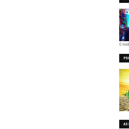
O mel
PS
AS 