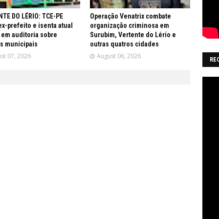
TE DO LÉRIO: TCE-PE
Operação Venatrix combate
ex-prefeito e isenta atual
organização criminosa em
 em auditoria sobre
Surubim, Vertente do Lério e
s municipais
outras quatros cidades
st 07, 2026
August 06, 2026
RE