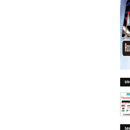
SI
SAM