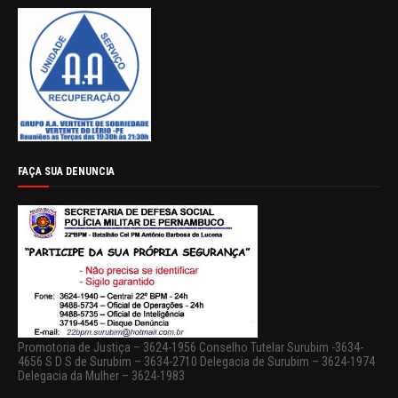
FAÇA SUA DENUNCIA
Promotoria de Justiça – 3624-1956 Conselho Tutelar Surubim -3634-
4656 S D S de Surubim – 3634-2710 Delegacia de Surubim – 3624-1974
Delegacia da Mulher – 3624-1983