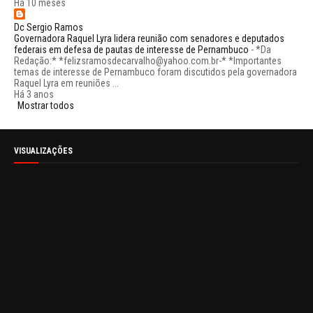
Há 10 meses
Dc Sergio Ramos
Governadora Raquel Lyra lidera reunião com senadores e deputados
federais em defesa de pautas de interesse de Pernambuco
-
*Da
Redação:* *felizsramosdecarvalho@yahoo.com.br-* *Importantes
temas de interesse de Pernambuco foram discutidos pela governadora
Raquel Lyra em reuniões ...
Há 3 anos
Mostrar todos
VISUALIZAÇÕES