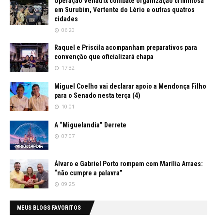
Operação Venatrix combate organização criminosa
em Surubim, Vertente do Lério e outras quatros
cidades
06:20
Raquel e Priscila acompanham preparativos para
convenção que oficializará chapa
17:32
Miguel Coelho vai declarar apoio a Mendonça Filho
para o Senado nesta terça (4)
10:01
A “Miguelandia” Derrete
07:07
Álvaro e Gabriel Porto rompem com Marília Arraes:
“não cumpre a palavra”
09:25
MEUS BLOGS FAVORITOS