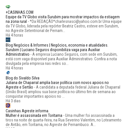
+CASINHAS.COM
Equipe da TV Globo visita Surubim para mostrar impactos da estiagem
na zona rural
-
*Da REDAÇÃO*charlesnasci@yahoo.com.br Uma equipe
da TV Globo, liderada pela repórter Beatriz Castro, esteve em Surubim,
no Agreste Setentrional de Pernam...
Há 4 horas
Blog Negócios & Informes | Negócios, economia e atualidades.
Surubim | Luciano Seguros disponibiliza vaga para Auxiliar
Administrativo
-
A empresa Luciano Seguros, com sede em Surubim,
está com vaga disponível para Auxiliar Administrativo. Confira a nota
divulgada pela empresa nas redes so...
Há 4 horas
Blog do Sivaldo Silva
Juliana de Chaparral amplia base política com novos apoios no
Agreste e Sertão
-
A candidata a deputada federal Juliana de Chaparral
(União Brasil) ampliou sua base política no último fim de semana ao
conquistar importantes apoios no ...
Há 3 dias
Casinhas Agreste informa.
Mulher é assassinada em Toritama
-
Uma mulher foi assassinada a
tiros na noite de quarta-feira, na Rua Severino Valentim, no Loteamento
de Antão, em Toritama, no Agreste de Pernambuco. A...