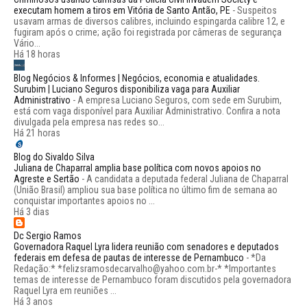
executam homem a tiros em Vitória de Santo Antão, PE
-
Suspeitos
usavam armas de diversos calibres, incluindo espingarda calibre 12, e
fugiram após o crime; ação foi registrada por câmeras de segurança
Vário...
Há 18 horas
Blog Negócios & Informes | Negócios, economia e atualidades.
Surubim | Luciano Seguros disponibiliza vaga para Auxiliar
Administrativo
-
A empresa Luciano Seguros, com sede em Surubim,
está com vaga disponível para Auxiliar Administrativo. Confira a nota
divulgada pela empresa nas redes so...
Há 21 horas
Blog do Sivaldo Silva
Juliana de Chaparral amplia base política com novos apoios no
Agreste e Sertão
-
A candidata a deputada federal Juliana de Chaparral
(União Brasil) ampliou sua base política no último fim de semana ao
conquistar importantes apoios no ...
Há 3 dias
Dc Sergio Ramos
Governadora Raquel Lyra lidera reunião com senadores e deputados
federais em defesa de pautas de interesse de Pernambuco
-
*Da
Redação:* *felizsramosdecarvalho@yahoo.com.br-* *Importantes
temas de interesse de Pernambuco foram discutidos pela governadora
Raquel Lyra em reuniões ...
Há 3 anos