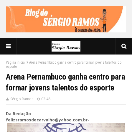
Página inicial
Arena Pernambuco ganha centro para formar jovens talentos do
esporte
Arena Pernambuco ganha centro para
formar jovens talentos do esporte
Sérgio Ramos
03:48
Da Redação
felizsramosdecarvalho@yahoo.com.br-