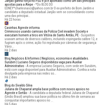
Janjão ganha força no PSD e já é apontado como um das principais
apostas para a Alepe
-
*Do BLOG DO
EDNEY*charlesnasci@yahoo.com.br O ex-prefeito de Bom Jardim e
candidato a deputado estadual Janjão vem se consolidando como
uma das principai...
Há 22 horas
Casinhas Agreste informa.
Criminosos usando camisas da Polícia Civil invadem Society e
executam homem a tiros em Vitória de Santo Antão, PE
-
Suspeitos
usavam armas de diversos calibres, incluindo espingarda calibre 12, e
fugiram após o crime; ação foi registrada por câmeras de segurança
Vário...
Há 2 dias
Blog Negócios & Informes | Negócios, economia e atualidades.
Surubim | Luciano Seguros disponibiliza vaga para Auxiliar
Administrativo
-
A empresa Luciano Seguros, com sede em Surubim,
está com vaga disponível para Auxiliar Administrativo. Confira a nota
divulgada pela empresa nas redes so...
Há 2 dias
Blog do Sivaldo Silva
Juliana de Chaparral amplia base política com novos apoios no
Agreste e Sertão
-
A candidata a deputada federal Juliana de Chaparral
(União Brasil) ampliou sua base política no último fim de semana ao
conquistar importantes apoios no ...
Há 5 dias