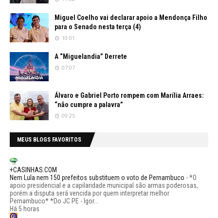
Miguel Coelho vai declarar apoio a Mendonça Filho
para o Senado nesta terça (4)
10:01
A “Miguelandia” Derrete
07:07
Álvaro e Gabriel Porto rompem com Marília Arraes:
“não cumpre a palavra”
09:25
MEUS BLOGS FAVORITOS
+CASINHAS.COM
Nem Lula nem 150 prefeitos substituem o voto de Pernambuco
-
*O
apoio presidencial e a capilaridade municipal são armas poderosas,
porém a disputa será vencida por quem interpretar melhor
Pernambuco* *Do JC PE - Igor...
Há 5 horas