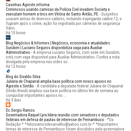
Casinhas Agreste informa.
Criminosos usando camisas da Polícia Civil invadem Society e
executam homem a tiros em Vitória de Santo Antão, PE
-
Suspeitos
usavam armas de diversos calibres, incluindo espingarda calibre 12, e
fugiram após o crime; ação foi registrada por câmeras de segurança
Vário...
Há 10 horas
Blog Negócios & Informes | Negócios, economia e atualidades.
Surubim | Luciano Seguros disponibiliza vaga para Auxiliar
Administrativo
-
A empresa Luciano Seguros, com sede em Surubim,
está com vaga disponível para Auxiliar Administrativo. Confira a nota
divulgada pela empresa nas redes so...
Há 12 horas
Blog do Sivaldo Silva
Juliana de Chaparral amplia base política com novos apoios no
Agreste e Sertão
-
A candidata a deputada federal Juliana de Chaparral
(União Brasil) ampliou sua base política no último fim de semana ao
conquistar importantes apoios no ...
Há 3 dias
Dc Sergio Ramos
Governadora Raquel Lyra lidera reunião com senadores e deputados
federais em defesa de pautas de interesse de Pernambuco
-
*Da
Redação:* *felizsramosdecarvalho@yahoo.com.br-* *Importantes
temas de interesse de Pernambuco foram discutidos pela governadora