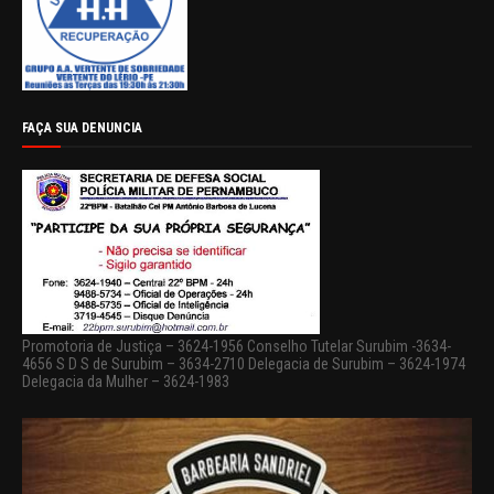
FAÇA SUA DENUNCIA
Promotoria de Justiça – 3624-1956 Conselho Tutelar Surubim -3634-
4656 S D S de Surubim – 3634-2710 Delegacia de Surubim – 3624-1974
Delegacia da Mulher – 3624-1983