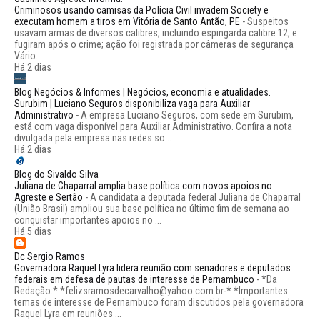
Criminosos usando camisas da Polícia Civil invadem Society e
executam homem a tiros em Vitória de Santo Antão, PE
-
Suspeitos
usavam armas de diversos calibres, incluindo espingarda calibre 12, e
fugiram após o crime; ação foi registrada por câmeras de segurança
Vário...
Há 2 dias
Blog Negócios & Informes | Negócios, economia e atualidades.
Surubim | Luciano Seguros disponibiliza vaga para Auxiliar
Administrativo
-
A empresa Luciano Seguros, com sede em Surubim,
está com vaga disponível para Auxiliar Administrativo. Confira a nota
divulgada pela empresa nas redes so...
Há 2 dias
Blog do Sivaldo Silva
Juliana de Chaparral amplia base política com novos apoios no
Agreste e Sertão
-
A candidata a deputada federal Juliana de Chaparral
(União Brasil) ampliou sua base política no último fim de semana ao
conquistar importantes apoios no ...
Há 5 dias
Dc Sergio Ramos
Governadora Raquel Lyra lidera reunião com senadores e deputados
federais em defesa de pautas de interesse de Pernambuco
-
*Da
Redação:* *felizsramosdecarvalho@yahoo.com.br-* *Importantes
temas de interesse de Pernambuco foram discutidos pela governadora
Raquel Lyra em reuniões ...