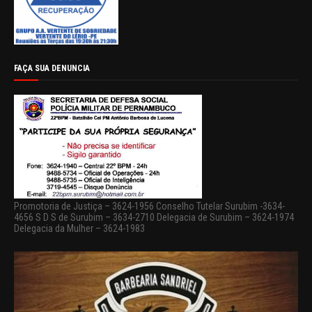
FAÇA SUA DENUNCIA
Promotoria de Justiça – 3624-1956 Conselho Tutelar Surubim -3634-
4656 S D S de Surubim – 3634-2710 Delegacia de Surubim – 3624-1974
Delegacia da Mulher – 3624-1983