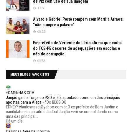
de Pix com uso da sua imagem
17:58
Álvaro e Gabriel Porto rompem com Marília Arraes:
“não cumpre a palavra”
09:25
Ex-prefeito de Vertente do Lério afirma que multa
do TCE-PE decorre de adequações em escolas e
não de corrupção
03:58
MEUS BLOGS FAVORITOS
+CASINHAS.COM
Janjão ganha força no PSD e já é apontado como um das principais
apostas para a Alepe
-
*Do BLOG DO
EDNEY*charlesnasci@yahoo.com.br O ex-prefeito de Bom Jardim e
candidato a deputado estadual Janjão vem se consolidando como
uma das principai...
Há um dia
Casinhas Agreste informa.