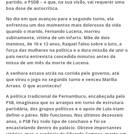
partido, o PSDB – o que, na sua visão, vai requerer uma
boa dose de autocrítica.
No dia em que avançou para o segundo turno, ela
enfrentou um dos momentos mais dolorosos da vida
quando o marido, Fernando Lucena, morreu
subitamente, vítima de um infarto. Mãe de dois
meninos, de 10 e 12 anos, Raquel falou sobre o luto, a
força das mulheres na política e a dura missão de unir o
país nesta entrevista concedida minutos antes da
missa de um mês da morte de Lucena.
A senhora estava atrás na corrida pelo governo, até
que virou o jogo no segundo turno e venceu Marília
Arraes. O que aconteceu?
A política tradicional de Pernambuco, encabeçada pelo
PSB, imaginava que os arranjos em torno de estrutura
partidária, dos grupos políticos e o apoio de Lula iriam
definir o páreo. Não funcionou. Nos últimos dezesseis
anos, o PSB fez todo tipo de conchavo e foi se
encastelando dentro do palácio. Obteve importantes
vitórias, mas a ausência de Eduardo Campos, morto em