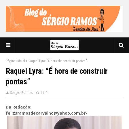
Página inicial
Raquel Lyra: “É hora de construir pontes”
Raquel Lyra: “É hora de construir
pontes”
Sérgio Ramos
11:41
Da Redação:
felizsramosdecarvalho@yahoo.com.br-